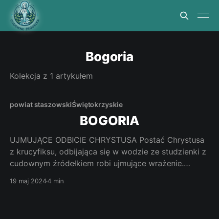
Bogoria
Kolekcja z 1 artykułem
powiat staszowski
Świętokrzyskie
BOGORIA
UJMUJĄCE ODBICIE CHRYSTUSA Postać Chrystusa
z krucyfiksu, odbijająca się w wodzie ze studzienki z
cudownym źródełkiem robi ujmujące wrażenie.
Stajemy niemal na granicy jakiś mistycznych doznań.
19 maj 2024
4 min
Kapliczka ma wymiary około 3 x 4 metry,
dwuspadowy blaszany dach z płaskim kogucikiem.
Podłoga kapliczki jest niżej od zewnętrznego gruntu