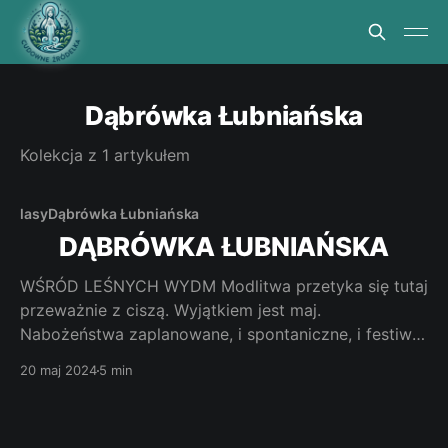
Dąbrówka Łubniańska
Kolekcja z 1 artykułem
lasy
Dąbrówka Łubniańska
DĄBRÓWKA ŁUBNIAŃSKA
WŚRÓD LEŚNYCH WYDM Modlitwa przetyka się tutaj
przeważnie z ciszą. Wyjątkiem jest maj.
Nabożeństwa zaplanowane, i spontaniczne, i festiwal
pieśni maryjnej sprawiają, że ptactwo przez cały rok
20 maj 2024
5 min
wyśpiewuje w lesie psalmy i pieśni, które tu w maju
zasłyszało. Jak dotrzeć. Z Opola kierujemy się na
północ do miejscowości Łubniany. W