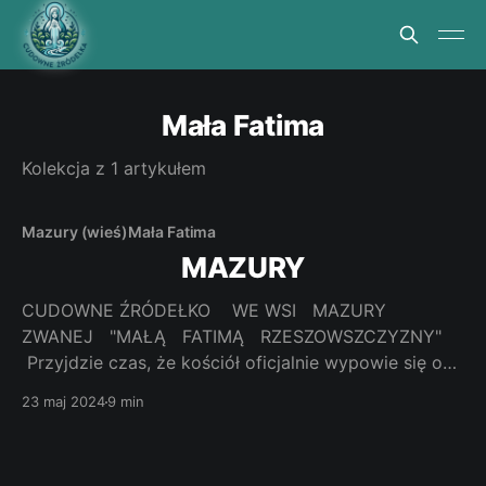
Mała Fatima
Kolekcja z 1 artykułem
Mazury (wieś)
Mała Fatima
MAZURY
CUDOWNE ŹRÓDEŁKO WE WSI MAZURY
ZWANEJ "MAŁĄ FATIMĄ RZESZOWSZCZYZNY"
Przyjdzie czas, że kościół oficjalnie wypowie się o
prawdziwości objawień, jakości „owoców” tego
23 maj 2024
9 min
miejsca i mających tam miejsce wydarzeń dawniej i
dzisiaj. Jest to jedno z miejsc, w których
„niezwykłość” wkracza w nasze emocje. Jest to też