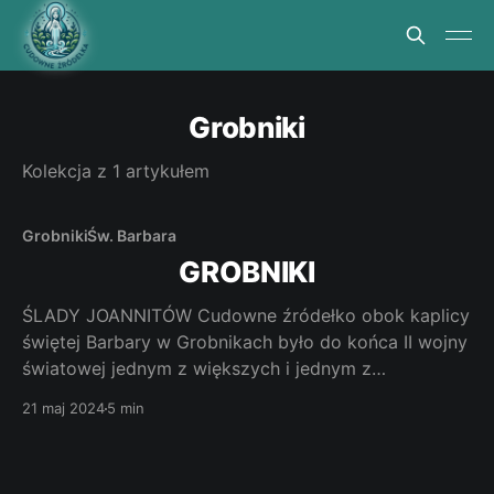
Grobniki
Kolekcja z 1 artykułem
Grobniki
Św. Barbara
GROBNIKI
ŚLADY JOANNITÓW Cudowne źródełko obok kaplicy
świętej Barbary w Grobnikach było do końca II wojny
światowej jednym z większych i jednym z
ważniejszych miejsc pielgrzymkowych Śląska. Jak
21 maj 2024
5 min
dotrzeć. Wieś znajduje się około 3 kilometrów przed
Głubczycami przy drodze krajowej nr 38. Z Opola do
Grobnik trzeba pokonać odległość około 70