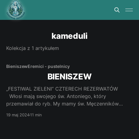
kameduli
Kolekcja z 1 artykułem
Bieniszew
Eremici - pustelnicy
BIENISZEW
„FESTIWAL ZIELENI” CZTERECH REZERWATÓW
Włosi mają swojego św. Antoniego, który
przemawiał do ryb. My mamy św. Męczenników
Bieniszewskich, których miejscowe źródełko mocą
19 maj 2024
11 min
Bożą obdarowywało rybami. Jak dotrzeć. Zbliżając
się z północy drogą krajową nr 25 do Konina (8
kilometrów przed Koninem) skręcamy w prawo drogą