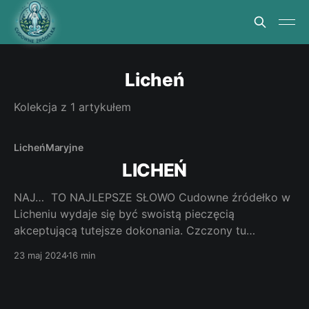
Licheń
Kolekcja z 1 artykułem
Licheń
Maryjne
LICHEŃ
NAJ… TO NAJLEPSZE SŁOWO Cudowne źródełko w
Licheniu wydaje się być swoistą pieczęcią
akceptującą tutejsze dokonania. Czczony tu
cudowny wizerunek Matki Bożej tkwi głęboko w
23 maj 2024
16 min
pięknej polskiej historii z białym orłem w tle a
wystawiona z wielkim smakiem i przepychem
bazylika to spełnienie życzenia Matki Bożej, która