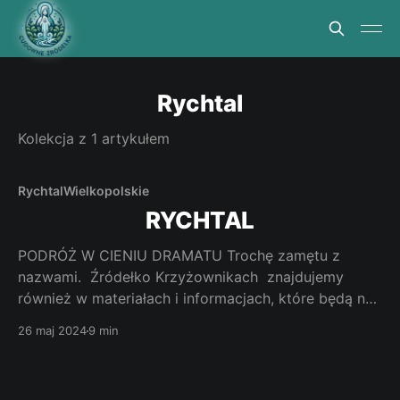
Rychtal
Kolekcja z 1 artykułem
Rychtal
Wielkopolskie
RYCHTAL
PODRÓŻ W CIENIU DRAMATU Trochę zamętu z
nazwami. Źródełko Krzyżownikach znajdujemy
również w materiałach i informacjach, które będą nas
kierować do sąsiedniej wsi gminnej Rychtal a także
26 maj 2024
9 min
do wioski o nazwie Zgorzelec (tam opisy mówią o
kapliczce i źródełku w Zgorzelcu na polu pod
Krzyżownikami). Ponieważ jednak obsługę