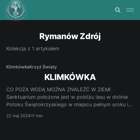
Rymanów Zdrój
Kolekcja z 1 artykułem
Klimkówka
Krzyż Święty
KLIMKÓWKA
CO POZA WODĄ MOŻNA ZNALEŹĆ W ZIEMI
Sanktuarium położone jest w pobliżu lasu w dolinie
Potoku Świętokrzyskiego w miejscu pełnym uroku i
swoistej tajemniczości. Pobożni pielgrzymi i zwykli
22 maj 2024
11 min
turyści chętnie poddają się urokowi miejsca i
refleksjom nad swoim życiem. Jak dotrzeć. Leży
niecałe 20 kilometrów od Krosna i 12 kilometrów