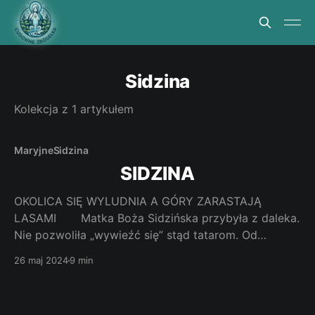
Sidzina
Kolekcja z 1 artykułem
Maryjne
Sidzina
SIDZINA
OKOLICA SIĘ WYLUDNIA A GÓRY ZARASTAJĄ
LASAMI Matka Boża Sidzińska przybyła z daleka.
Nie pozwoliła „wywieźć się” stąd tatarom. Od
kilkuset lat wraz ze swoim cudownym źródełkiem
26 maj 2024
9 min
opiekuje się miejscowymi mieszkańcami. Ostatnio
„wspięła się” na Okrąglicę i pod imieniem Matki Bożej
Opiekunki Turystów zaprasza ich tutaj i strzeże. Jak