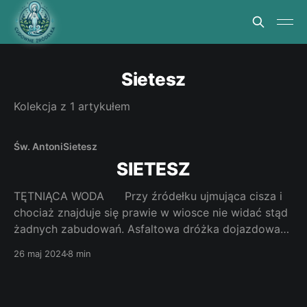
Sietesz
Kolekcja z 1 artykułem
Św. Antoni
Sietesz
SIETESZ
TĘTNIĄCA WODA Przy źródełku ujmująca cisza i
chociaż znajduje się prawie w wiosce nie widać stąd
żadnych zabudowań. Asfaltowa dróżka dojazdowa
do kapliczki ze źródełkiem jest wyraźnym sygnałem
26 maj 2024
8 min
dbałości o to miejsce i potrzeby docierania tutaj.
Jak dotrzeć. Z Rzeszowa jedziemy drogą krajową nr
4 do Łańcuta. Tam zjeżdżamy na