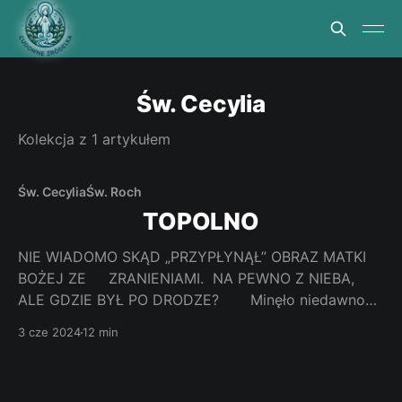
Św. Cecylia
Kolekcja z 1 artykułem
Św. Cecylia
Św. Roch
TOPOLNO
NIE WIADOMO SKĄD „PRZYPŁYNĄŁ” OBRAZ MATKI
BOŻEJ ZE ZRANIENIAMI. NA PEWNO Z NIEBA,
ALE GDZIE BYŁ PO DRODZE? Minęło niedawno
300 lat od ustanowienia w Topolnie sanktuarium i
3 cze 2024
12 min
437 lat od kiedy do Topolna przypłynął cudowny
wizerunek Matki Bożej. Wydaje się też, że w końcu
minął już czas skrywania tego