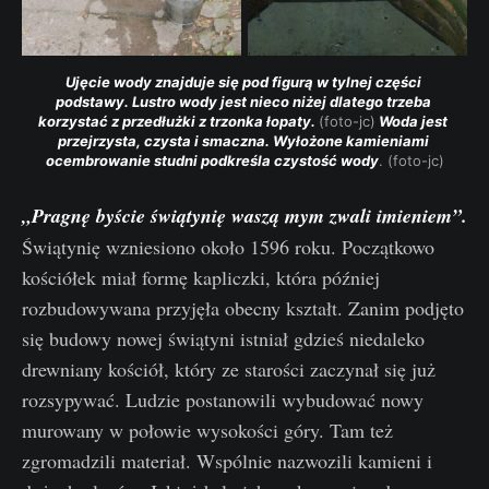
Ujęcie wody znajduje się pod figurą w tylnej części 
podstawy. Lustro wody jest nieco niżej dlatego trzeba 
korzystać z przedłużki z trzonka łopaty. 
(foto-jc)
 Woda jest 
przejrzysta, czysta i smaczna. Wyłożone kamieniami 
ocembrowanie studni podkreśla czystość wody
. (foto-jc)
„Pragnę byście świątynię waszą mym zwali imieniem”.
Świątynię wzniesiono około 1596 roku. Początkowo
kościółek miał formę kapliczki, która później
rozbudowywana przyjęła obecny kształt. Zanim podjęto
się budowy nowej świątyni istniał gdzieś niedaleko
drewniany kościół, który ze starości zaczynał się już
rozsypywać. Ludzie postanowili wybudować nowy
murowany w połowie wysokości góry. Tam też
zgromadzili materiał. Wspólnie nazwozili kamieni i