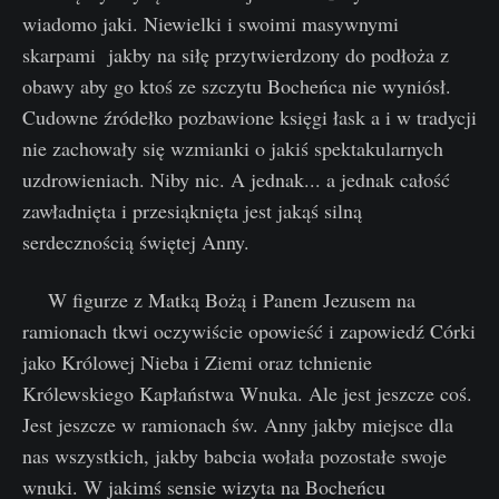
wiadomo jaki. Niewielki i swoimi masywnymi
skarpami jakby na siłę przytwierdzony do podłoża z
obawy aby go ktoś ze szczytu Bocheńca nie wyniósł.
Cudowne źródełko pozbawione księgi łask a i w tradycji
nie zachowały się wzmianki o jakiś spektakularnych
uzdrowieniach. Niby nic. A jednak... a jednak całość
zawładnięta i przesiąknięta jest jakąś silną
serdecznością świętej Anny.
W figurze z Matką Bożą i Panem Jezusem na
ramionach tkwi oczywiście opowieść i zapowiedź Córki
jako Królowej Nieba i Ziemi oraz tchnienie
Królewskiego Kapłaństwa Wnuka. Ale jest jeszcze coś.
Jest jeszcze w ramionach św. Anny jakby miejsce dla
nas wszystkich, jakby babcia wołała pozostałe swoje
wnuki. W jakimś sensie wizyta na Bocheńcu