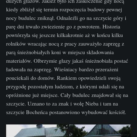
dużych głazów. Jakież było ich zaskoczenie gdy nocą
kiedy zbliżył się termin rozpoczęcia budowy pewnej
nocy budulec zniknął. Odnaleźli go na szczycie góry i
parę dni trwało zwiezienie go z powrotem. Historia
powtórzyła się jeszcze kilkakrotnie aż w końcu kilku
rolników wracając nocą z pracy zauważyło zaprzęg z
parą śnieżnobiałych koni w miejscu składowania
materiałów. Olbrzymie głazy jakaś śnieżnobiała postać
ładowała na zaprzęg. Wieśniacy bardzo przerażeni
pouciekali do domów. Rankiem opowiedzieli swoją
przygodę pozostałym ludziom, z którymi udali się na
opróżnione już miejsce. Cały budulec znajdował się na
szczycie. Uznano to za znak i wolę Nieba i tam na
szczycie Bocheńca postanowiono wybudować kościół.