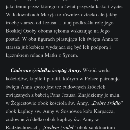
jako temu przez którego na świat przyszła łaska i życie.
W Jadownikach Maryja to również dziecko ale jakby
trochę starsze od Jezusa. I tutaj podkreśla rolę jego
Boskiej Osoby oboma rękoma wskazując na Jego
postać. W obu figurach piastująca Ich święta Anna to
starsza już kobieta wydająca się być Ich podporą i
łącznikiem relacji Matki z Synem.
Cudowne źródełka świętej Anny.
Wśród wielu
kościołów, kaplic i parafii, którym w Polsce patronuje
święta Anna sporo jest też cudownych źródełek
związanych z babcią Pana Jezusa. Znajdziemy je m.in.
w Żegiestowie obok kościoła św. Anny, „
Dobre źródło
”
obok kaplicy św. Anny w Sosnówce koło Karpacza,
cudowne źródełko obok kaplicy św. Anny w
Radziechowach, „
Siedem źródeł
” obok sanktuarium