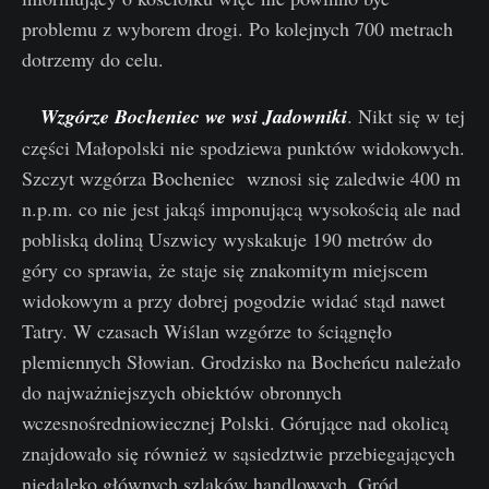
problemu z wyborem drogi. Po kolejnych 700 metrach
dotrzemy do celu.
Wzgórze Bocheniec we wsi Jadowniki
. Nikt się w tej
części Małopolski nie spodziewa punktów widokowych.
Szczyt wzgórza Bocheniec wznosi się zaledwie 400 m
n.p.m. co nie jest jakąś imponującą wysokością ale nad
pobliską doliną Uszwicy wyskakuje 190 metrów do
góry co sprawia, że staje się znakomitym miejscem
widokowym a przy dobrej pogodzie widać stąd nawet
Tatry. W czasach Wiślan wzgórze to ściągnęło
plemiennych Słowian. Grodzisko na Bocheńcu należało
do najważniejszych obiektów obronnych
wczesnośredniowiecznej Polski. Górujące nad okolicą
znajdowało się również w sąsiedztwie przebiegających
niedaleko głównych szlaków handlowych. Gród