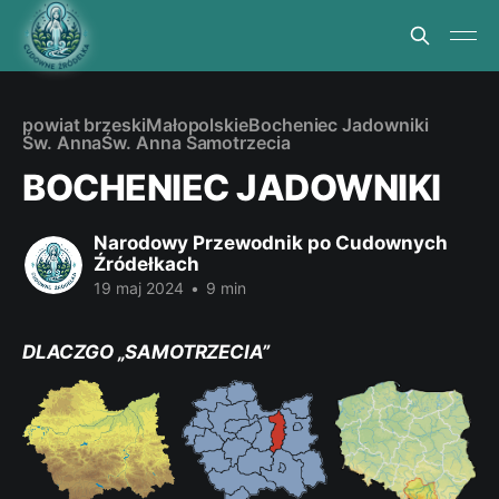
powiat brzeski
Małopolskie
Bocheniec Jadowniki
Św. Anna
Św. Anna Samotrzecia
BOCHENIEC JADOWNIKI
Narodowy Przewodnik po Cudownych
Źródełkach
19 maj 2024
•
9 min
DLACZGO „SAMOTRZECIA”