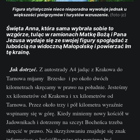
Figura stylistycznie nieco nieporadna wywołuje jednak u 
większości pielgrzymów i turystów wzruszenie. 
(foto-jc)
Święta Anna, która sama wybrała sobie to
wzgórze, tuląc w ramionach Matkę Bożą i Pana
Jezusa wydaje się ze swojej figury spoglądać z
lubością na widoczną Małopolskę i powierzać Im
tę krainę.
Jak dotrzeć.
Z autostrady A4 jadąc z Krakowa do
Tarnowa mijamy Brzesko i po około dwóch
kilometrach skręcamy w prawo na południe. Jesteśmy
xx kilometrów od Krakowa i xx kilometrów od
Tarnowa. Przez około trzy i pół kilometra wyraźnie
wspinamy się w górę. Kiedy miniemy nowy kościół w
Jadownikach i dotrzemy na szczyt Bocheńca trzeba
skręcić w prawo. Na skrzyżowaniu znajduje się znak
informujący o kościółku więc nie powinno być