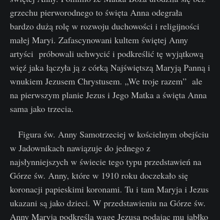
grzechu pierworodnego to święta Anna odegrała
bardzo dużą rolę w rozwoju duchowości i religijności
małej Maryi. Zafascynowani kultem świętej Anny
artyści próbowali uchwycić i podkreślić tę wyjątkową
więź jaka łączyła ją z córką Najświętszą Maryją Panną i
wnukiem Jezusem Chrystusem. „We troje razem” ale
na pierwszym planie Jezus i Jego Matka a święta Anna
sama jako trzecia.
Figura św. Anny Samotrzeciej w kościelnym obejściu
w Jadownikach nawiązuje do jednego z
najsłynniejszych w świecie tego typu przedstawień na
Górze św. Anny, które w 1910 roku doczekało się
koronacji papieskimi koronami. Tu i tam Maryja i Jezus
ukazani są jako dzieci. W przedstawieniu na Górze św.
Anny Maryja podkreśla wagę Jezusa podając mu jabłko