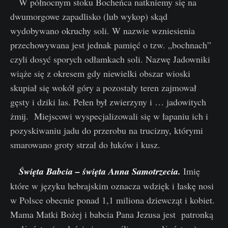
W północnym stoku Bocheńca natkniemy się na
dwumorgowe zapadlisko (lub wykop) skąd
wydobywano okruchy soli. W nazwie wzniesienia
przechowywana jest jednak pamięć o tzw. „bochnach”
czyli dosyć sporych odłamkach soli. Nazwę Jadowniki
wiąże się z okresem gdy niewielki obszar wioski
skupiał się wokół góry a pozostały teren zajmował
gęsty i dziki las. Pełen był zwierzyny i … jadowitych
żmij. Miejscowi wyspecjalizowali się w łapaniu ich i
pozyskiwaniu jadu do przerobu na trucizny, którymi
smarowano groty strzał do łuków i kusz.
Święta Babcia – święta Anna Samotrzecia.
Imię
które w języku hebrajskim oznacza wdzięk i łaskę nosi
w Polsce obecnie ponad 1,1 miliona dziewcząt i kobiet.
Mama Matki Bożej i babcia Pana Jezusa jest patronką