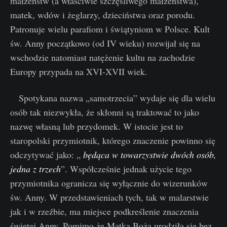
małżeństw (a właściwie szczęśliwego małżeństwa),
matek, wdów i żeglarzy, dzieciństwa oraz porodu.
Patronuje wielu parafiom i świątyniom w Polsce. Kult
św. Anny początkowo (od IV wieku) rozwijał się na
wschodzie natomiast natężenie kultu na zachodzie
Europy przypada na XVI-XVII wiek.
Spotykana nazwa „samotrzecia” wydaje się dla wielu
osób tak niezwykła, że skłonni są traktować to jako
nazwę własną lub przydomek. W istocie jest to
staropolski przymiotnik, którego znaczenie powinno się
odczytywać jako: „
będąca w towarzystwie dwóch osób,
jedna z trzech
”. Współcześnie jednak użycie tego
przymiotnika ogranicza się wyłącznie do wizerunków
św. Anny. W przedstawieniach tych, tak w malarstwie
jak i w rzeźbie, ma miejsce podkreślenie znaczenia
świętej Anny. Pomimo że Matka Boża urodziła się bez