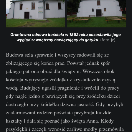
Gruntowna odnowa kościoła w 1852 roku pozostawiła jego 
wygląd zewnętrzny nawiązujący do gotyku. 
(foto-jc)
Budowa szła sprawnie i wszyscy radowali się ze
zbliżającego się końca prac. Powstał jednak spór
jakiego patrona obrać dla świątyni. Wówczas obok
kościoła wytrysnęło źródełko z krystalicznie czystą
wodą. Budujący ugasili pragnienie i wrócili do pracy
gdy nagle jedno z bawiących się przy źródełku dzieci
dostrzegło przy źródełku dziwną jasność. Gdy przybyli
zaalarmowani rodzice poświata przybrała ludzkie
kształty i dała się poznać jako święta Anna. Kiedy
przyklękli i zaczęli wznosić żarliwe modły przemówiła