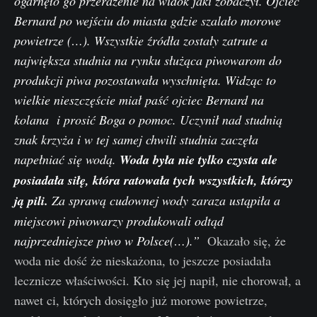
ogarnęło go przerażenie na widok jaki zobaczył. Ojciec
Bernard po wejściu do miasta gdzie szalało morowe
powietrze (…). Wszystkie źródła zostały zatrute a
największa studnia na rynku służąca piwowarom do
produkcji piwa pozostawała wyschnięta. Widząc to
wielkie nieszczęście miał paść ojciec Bernard na
kolana i prosić Boga o pomoc. Uczynił nad studnią
znak krzyża i w tej samej chwili studnia zaczęła
napełniać się wodą.
Woda była nie tylko czysta ale
posiadała siłę, która ratowała tych wszystkich, którzy
ją pili.
Za sprawą cudownej wody zaraza ustąpiła a
miejscowi piwowarzy produkowali odtąd
najprzedniejsze piwo w Polsce(…).”
Okazało się, że
woda nie dość że nieskażona, to jeszcze posiadała
lecznicze właściwości. Kto się jej napił, nie chorował, a
nawet ci, których dosięgło już morowe powietrze,