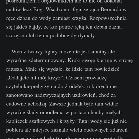
pośrednikiem i orędownikiem ale to nie on dokonał
cudów lecz Bóg. Wsadzono figurze ojca Bernarda w
ręce dzban do wody zamiast krzyża. Rozpowszechnia
się jakieś bajdy, że kto potrze ręką ten dzban zazna
szczęścia lub temu podobne dyrdymały.
Wyraz twarzy figury może nie jest smutny ale
wyraźnie zdeterminowany. Kroki swoje kieruje w stronę
ratusza. Mnie się wydaje, że idzie tam powiedzieć
„Oddajcie mi mój krzyż”. Czasem prowadzę
czytelnika-pielgrzyma do źródełek, u których nie
zanotowano nadzwyczajnych uzdrowień, choć za
cudowne uchodzą. Zawsze jednak było tam widać
wyraźne ślady omodlenia w postaci choćby małych
kapliczek szafkowych i krzyży. Tutaj wody się już nie
pobiera ale miejsce zaznało wielu cudownych zdarzeń
niosących różne łaski (i uzdrowienia i prosperita dla