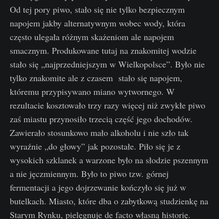
Od tej pory piwo, stało się nie tylko bezpiecznym
napojem jakby alternatywnym wobec wody, która
często ulegała różnym skażeniom ale napojem
smacznym. Produkowane tutaj na znakomitej wodzie
stało się „najprzedniejszym w Wielkopolsce”. Było nie
tylko znakomite ale z czasem stało się napojem,
któremu przypisywano miano wytwornego. W
rezultacie kosztowało trzy razy więcej niż zwykłe piwo
zaś miastu przynosiło trzecią część jego dochodów.
Zawierało stosunkowo mało alkoholu i nie szło tak
wyraźnie „do głowy” jak pozostałe. Piło się je z
wysokich szklanek a warzone było na słodzie pszennym
a nie jęczmiennym. Było to piwo tzw. górnej
fermentacji a jego dojrzewanie kończyło się już w
butelkach. Miasto, które dba o zabytkową studzienkę na
Starym Rynku, pielęgnuje de facto własną historię.