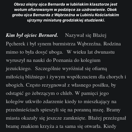
Obraz olejny ojca Bernarda w lubińskim klasztorze jest 
wotum ofiarowanym w podzięce za uzdrowienie. Obok 
grobu ojca Bernarda z Wąbrzeźna w Lubiniu Kościańskim 
ujrzymy miniaturę grodziskiej studzienki.
Kim był ojciec Bernard.
Nazywał się Błażej
Pęcherek i był synem burmistrza Wąbrzeźna. Rodzina
mimo to była dosyć uboga. W wieku lat dwunastu
wyruszył na nauki do Poznania do kolegium
jezuickiego. Szczególnie wyróżniał się ofiarną
miłością bliźniego i żywym współczuciem dla chorych i
ubogich. Często rezygnował z własnego posiłku, by
odstąpić go żebrzącym o chleb. W pamięci jego
kolegów utkwiło zdarzenie kiedy to mieszkający na
przedmieściach spieszyli się na poranną mszę. Bramy
miasta okazały się jeszcze zamknięte. Błażej przeżegnał
bramę znakiem krzyża a ta sama się otwarła. Kiedy