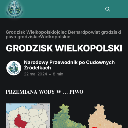
Grodzisk Wielkopolski
ojciec Bernard
powiat grodziski
piwo grodziskie
Wielkopolskie
GRODZISK WIELKOPOLSKI
Narodowy Przewodnik po Cudownych
Źródełkach
22 maj 2024
•
8 min
PRZEMIANA WODY W … PIWO