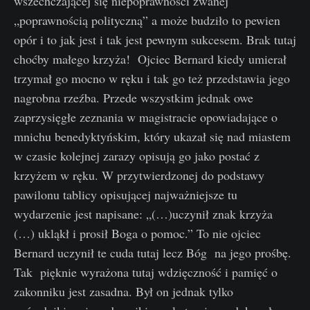
wszechczającej się niepoprawności zwanej
„poprawnością polityczną” a może budziło to pewien
opór i to jak jest i tak jest pewnym sukcesem. Brak tutaj
choćby małego krzyża! Ojciec Bernard kiedy umierał
trzymał go mocno w ręku i tak go też przedstawia jego
nagrobna rzeźba. Przede wszystkim jednak owe
zaprzysięgłe zeznania w magistracie opowiadające o
mnichu benedyktyńskim, który ukazał się nad miastem
w czasie kolejnej zarazy opisują go jako postać z
krzyżem w ręku. W przytwierdzonej do podstawy
pawilonu tablicy opisującej najważniejsze tu
wydarzenie jest napisane: „(…)uczynił znak krzyża
(…) ukląkł i prosił Boga o pomoc.” To nie ojciec
Bernard uczynił te cuda tutaj lecz Bóg na jego prośbę.
Tak pięknie wyrażona tutaj wdzięczność i pamięć o
zakonniku jest zasadna. Był on jednak tylko