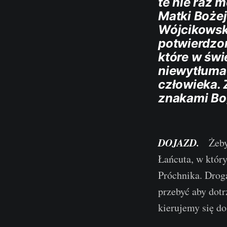
te nie raz 
Matki Bożej
Wójcikowski
potwierdzon
które w świ
niewytłuma
człowieka. 
znakami Bo
DOJAZD.
Żeby
Łańcuta, w któr
Próchnika. Droga
przebyć aby dot
kierujemy się do