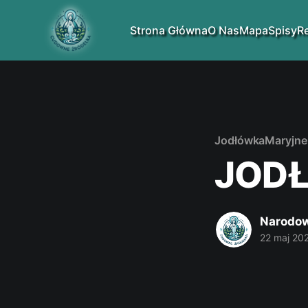
Strona Główna
O Nas
Mapa
Spisy
R
Jodłówka
Maryjne
JOD
Narodow
22 maj 20