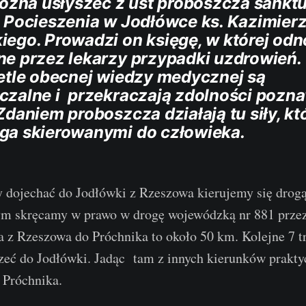
można usłyszeć z ust proboszcza sankt
 Pocieszenia w Jodłówce ks. Kazimier
ego. Prowadzi on księgę, w której od
e przez lekarzy przypadki uzdrowień. 
etle obecnej wiedzy medycznej są
czalne i przekraczają zdolności pozn
Zdaniem proboszcza działają tu siły, kt
ga skierowanymi do człowieka.
 dojechać do Jodłówki z Rzeszowa kierujemy się drogą
ym skręcamy w prawo w drogę wojewódzką nr 881 prze
 z Rzeszowa do Próchnika to około 50 km. Kolejne 7 t
rzeć do Jodłówki. Jadąc tam z innych kierunków prakty
 Próchnika.