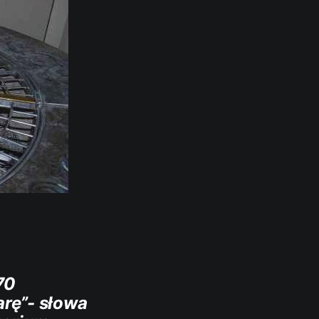
70
arę”- słowa