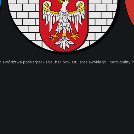
jewództwa podkarpackiego, her powiatu jarosławskiego i herb gminy P