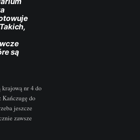
uarium
za
notowuje
Takich,
awcze
óre są
 krajową nr 4 do
z Kańczugę do
rzeba jeszcze
cznie zawsze