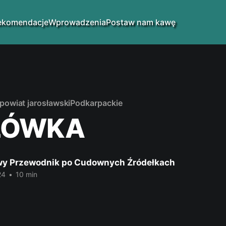
ekomendacje
Wprowadzenia
Postaw nam kawę
powiat jarosławski
Podkarpackie
ŁÓWKA
y Przewodnik po Cudownych Źródełkach
24
•
10 min