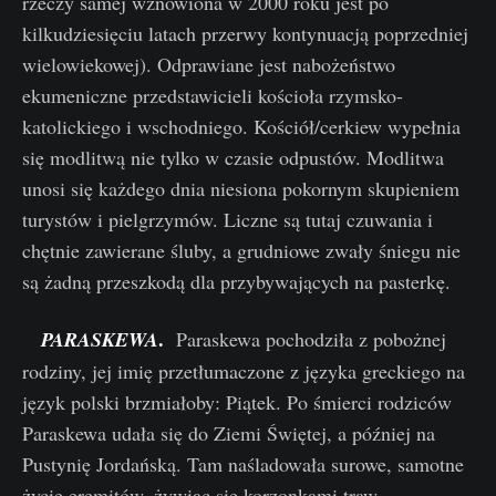
rzeczy samej wznowiona w 2000 roku jest po
kilkudziesięciu latach przerwy kontynuacją poprzedniej
wielowiekowej). Odprawiane jest nabożeństwo
ekumeniczne przedstawicieli kościoła rzymsko-
katolickiego i wschodniego. Kościół/cerkiew wypełnia
się modlitwą nie tylko w czasie odpustów. Modlitwa
unosi się każdego dnia niesiona pokornym skupieniem
turystów i pielgrzymów. Liczne są tutaj czuwania i
chętnie zawierane śluby, a grudniowe zwały śniegu nie
są żadną przeszkodą dla przybywających na pasterkę.
.
PARASKEWA
Paraskewa pochodziła z pobożnej
rodziny, jej imię przetłumaczone z języka greckiego na
język polski brzmiałoby: Piątek. Po śmierci rodziców
Paraskewa udała się do Ziemi Świętej, a później na
Pustynię Jordańską. Tam naśladowała surowe, samotne
życie eremitów, żywiąc się korzonkami traw