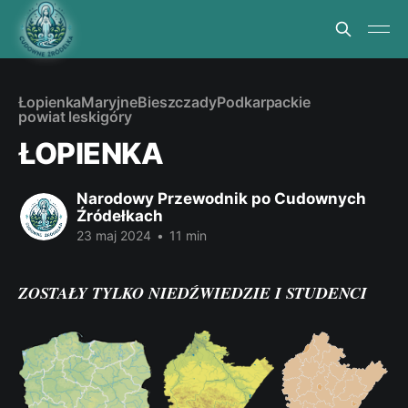
Łopienka
Maryjne
Bieszczady
Podkarpackie
powiat leski
góry
ŁOPIENKA
Narodowy Przewodnik po Cudownych
Źródełkach
23 maj 2024
•
11 min
ZOSTAŁY TYLKO NIEDŹWIEDZIE I STUDENCI