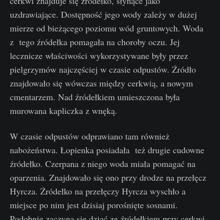
cerkwi znajduje się źródełko, słynące jako
uzdrawiające. Dostępność jego wody zależy w dużej
mierze od bieżącego poziomu wód gruntowych. Woda
z tego źródełka pomagała na choroby oczu. Jej
lecznicze właściwości wykorzystywane były przez
pielgrzymów najczęściej w czasie odpustów. Źródło
znajdowało się wówczas między cerkwią, a nowym
cmentarzem. Nad źródełkiem umieszczona była
murowana kapliczka z wnęką.
W czasie odpustów odprawiano tam również
nabożeństwa. Łopienka posiadała też drugie cudowne
źródełko. Czerpana z niego woda miała pomagać na
oparzenia. Znajdowało się ono przy drodze na przełęcz
Hyrcza. Źródełko na przełęczy Hyrcza wyschło a
miejsce po nim jest dzisiaj porośnięte sosnami.
Podobnie zaczyna się dziać ze źródełkiem przy cerkwi,