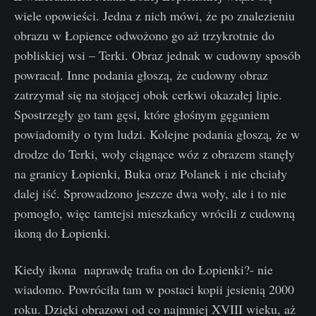
wiele opowieści. Jedna z nich mówi, że po znalezieniu
obrazu w Łopience odwożono go aż trzykrotnie do
pobliskiej wsi – Terki. Obraz jednak w cudowny sposób
powracał. Inne podania głoszą, że cudowny obraz
zatrzymał się na stojącej obok cerkwi okazałej lipie.
Spostrzegły go tam gęsi, które głośnym gęganiem
powiadomiły o tym ludzi. Kolejne podania głoszą, że w
drodze do Terki, woły ciągnące wóz z obrazem stanęły
na granicy Łopienki, Buka oraz Polanek i nie chciały
dalej iść. Sprowadzono jeszcze dwa woły, ale i to nie
pomogło, więc tamtejsi mieszkańcy wrócili z cudowną
ikoną do Łopienki.
Kiedy ikona naprawdę trafia on do Łopienki?- nie
wiadomo. Powróciła tam w postaci kopii jesienią 2000
roku. Dzięki obrazowi od co najmniej XVIII wieku, aż