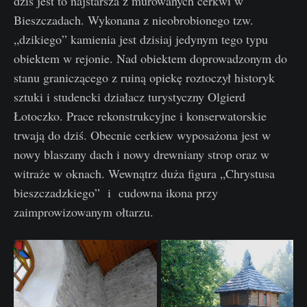
dziś jest to najstarsza z murowanych cerkwi w
Bieszczadach. Wykonana z nieobrobionego tzw.
„dzikiego” kamienia jest dzisiaj jedynym tego typu
obiektem w rejonie. Nad obiektem doprowadzonym do
stanu graniczącego z ruiną opiekę roztoczył historyk
sztuki i studencki działacz turystyczny Olgierd
Łotoczko. Prace rekonstrukcyjne i konserwatorskie
trwają do dziś. Obecnie cerkiew wyposażona jest w
nowy blaszany dach i nowy drewniany strop oraz w
witraże w oknach. Wewnątrz duża figura „Chrystusa
bieszczadzkiego” i cudowna ikona przy
zaimprowizowanym ołtarzu.