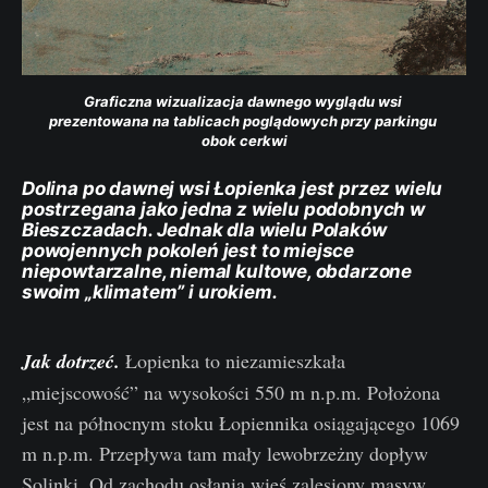
Graficzna wizualizacja dawnego wyglądu wsi 
prezentowana na tablicach poglądowych przy parkingu 
obok cerkwi
Dolina po dawnej wsi Łopienka jest przez wielu
postrzegana jako jedna z wielu podobnych w
Bieszczadach. Jednak dla wielu Polaków
powojennych pokoleń jest to miejsce
niepowtarzalne, niemal kultowe, obdarzone
swoim „klimatem” i urokiem.
Jak dotrzeć.
Łopienka to niezamieszkała
„miejscowość” na wysokości 550 m n.p.m. Położona
jest na północnym stoku Łopiennika osiągającego 1069
m n.p.m. Przepływa tam mały lewobrzeżny dopływ
Solinki. Od zachodu osłania wieś zalesiony masyw