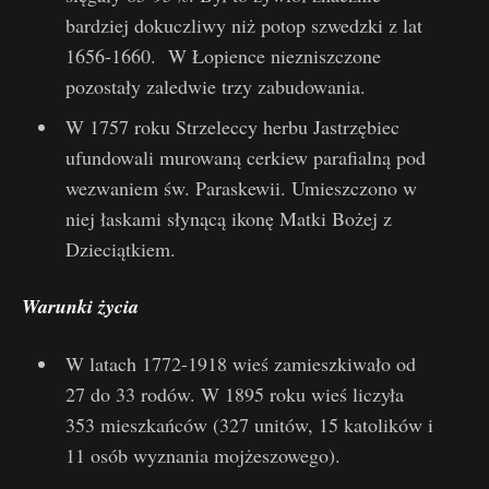
bardziej dokuczliwy niż potop szwedzki z lat
1656-1660. W Łopience niezniszczone
pozostały zaledwie trzy zabudowania.
W 1757 roku Strzeleccy herbu Jastrzębiec
ufundowali murowaną cerkiew parafialną pod
wezwaniem św. Paraskewii. Umieszczono w
niej łaskami słynącą ikonę Matki Bożej z
Dzieciątkiem.
Warunki życia
W latach 1772-1918 wieś zamieszkiwało od
27 do 33 rodów. W 1895 roku wieś liczyła
353 mieszkańców (327 unitów, 15 katolików i
11 osób wyznania mojżeszowego).