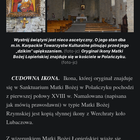
Wystrój świątyni jest nieco ascetyczny. O jego stan dba 
m.in. Karpackie Towarzystw Kulturalne pilnując przed jego 
„dzikim” upiększaniem. 
(foto-jc) 
Oryginał ikony Matki 
Bożej Łopieńskiej znajduje się w kościele w Polańczyku. 
(foto-jc) 
CUDOWNA IKONA.
Ikona, której oryginał znajduje
się w Sanktuarium Matki Bożej w Polańczyku pochodzi
z pierwszej połowy XVIII w. Namalowana (napisana
jak mówią prawosławni) w typie Matki Bożej
Rzymskiej jest kopią słynnej ikony z Werchraty koło
Lubaczowa.
Z wizerunkiem Matki Bożej Łopieńskiej wiąże się