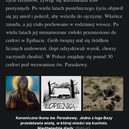
pustynnych. Po wielu latach pustelniczego życia objawił
się jej anioł i polecił, aby wróciła do ojczyzny. Wkrótce
zmarła, a jej ciało pochowano w rodzinnej wiosce. Po
wielu latach jej nienaruszone zwłoki przeniesiono do
cerkwi w Epibacie. Grób świętej stał się źródłem
licznych uzdrowień: ślepi odzyskiwali wzrok, chorzy
zaczynali chodzić. W Polsce znajduje się ponad 30
cerkwi pod wezwaniem św. Paraskewy.
Kanoniczna ikona św. Paraskewy.
Jedno z logo Bazy 
przedstawia wiatę, w której mieści się kuchnia. 
Niedźwiedzie ślady. 
(foto-jc) 