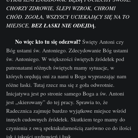
CHORZY ZDROWIE, ŚLEPI WZROK, CHROMI
CHÓD. ZGOŁA, WSZYSCY UCIEKAJĄCY SIĘ NA TO
MIEJSCE,
BEZ ŁASKI NIE ODEJDĄ
.
No więc kto tu się odezwał?
Święty Antoni czy
Bóg ustami św. Antoniego. Zdecydowanie Bóg ustami
św. Antoniego. W większości świętych źródełek pod
patronatami różnych świętych mamy sytuacje, w
których orędują oni za nami u Boga wypraszając nam
różne łaski. Tutaj rzecz ma się z goła odwrotnie.
Inicjatywa jest po stronie samego Boga a św. Antoni
jest „skierowany” do tej pracy. Sprawia to, że
Radecznica zajmuje bardzo wyjątkowe miejsce wśród
innych cudownych źródełek. Skutkiem tego mamy do
czynienia z ową spektakularnością zarówno co do ilości
jak i jakości uzdrowień i łask.