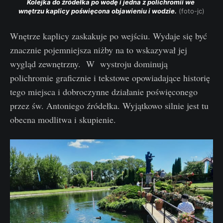
Kolejka do źródełka po wodę i jedna z polichromii we 
wnętrzu kaplicy poświęcona objawieniu i wodzie.
 (foto-jc)
Wnętrze kaplicy zaskakuje po wejściu. Wydaje się być
znacznie pojemniejsza niżby na to wskazywał jej
wygląd zewnętrzny. W wystroju dominują
polichromie graficznie i tekstowe opowiadające historię
tego miejsca i dobroczynne działanie poświęconego
przez św. Antoniego źródełka. Wyjątkowo silnie jest tu
obecna modlitwa i skupienie.