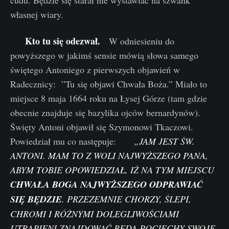
cudu. Będzie się starał nie wystawiać na szwank
własnej wiary.
Kto tu się odezwał.
W odniesieniu do
powyższego w jakimś sensie mówią słowa samego
świętego Antoniego z pierwszych objawień w
Radecznicy: ”Tu się objawi Chwała Boża.” Miało to
miejsce 8 maja 1664 roku na Łysej Górze (tam gdzie
obecnie znajduje się bazylika ojców bernardynów).
Święty Antoni objawił się Szymonowi Tkaczowi.
Powiedział mu co następuje:
„JAM JEST ŚW.
ANTONI. MAM TO Z WOLI NAJWYŻSZEGO PANA,
ABYM TOBIE OPOWIEDZIAŁ, IŻ NA TYM MIEJSCU
CHWAŁA BOGA NAJWYŻSZEGO ODPRAWIAĆ
SIĘ BĘDZIE
. PRZEZEMNIE CHORZY, ŚLEPI,
CHROMI I RÓŻNYMI DOLEGLIWOŚCIAMI
UTRAPIENI ZNAJDOWAĆ BĘDĄ POCIECHY SWOJE.