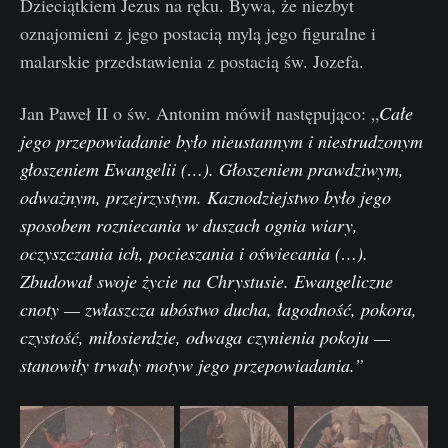
Dzieciątkiem Jezus na ręku. Bywa, że niezbyt
oznajomieni z jego postacią mylą jego figuralne i
malarskie przedstawienia z postacią św. Jozefa.
Jan Paweł II o św. Antonim mówił następująco: „
Całe
jego przepowiadanie było nieustannym i niestrudzonym
głoszeniem Ewangelii (…). Głoszeniem prawdziwym,
odważnym, przejrzystym. Kaznodziejstwo było jego
sposobem rozniecania w duszach ognia wiary,
oczyszczania ich, pocieszania i oświecania (…).
Zbudował swoje życie na Chrystusie. Ewangeliczne
cnoty — zwłaszcza ubóstwo ducha, łagodność, pokora,
czystość, miłosierdzie, odwaga czynienia pokoju —
stanowiły trwały motyw jego przepowiadania.”