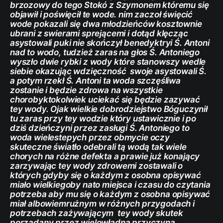
brzozowy do tego Stokó z Szymonem któremu się
objawił i poświęcił te wode. nim zaczoł święcić
wode pokazali się dwa młodzieńców kosztownie
ubrani z swierami sprejącemi i dotąd klęcząc
asystowali puki nie skończył benedyktryi Ś. Antoni
nad to wodo, tudzież zaras na głos Ś. Antoniego
wyszło dwie rybki z wody które stanowszy wedle
siebie okazując wdzięczność swoje asystowali Ś.
a potym rzekł Ś. Antoni ta woda szczęśliwa
zostanie i będzie zdrowa na wszystkie
chorobyktokolwiek uciekać się będzie zazywać
tey wody. Ojak wielkie dobrodziejstwo Bóguczynił
tu zaras przy tey wodzie który ustawicznie i po
dziś dzieńczyni przez zasługi Ś. Antoniego to
woda wielestepych przez obmycie oczy
skuteczne światło odebrali tą wodą tak wiele
chorych na różne defekta a prawie już konający
zarzywając tey wody zdrowemi zostawali o
których gdyby się o każdym z osobna opisywać
miało wielkiegoby nato miejsca i czasu do czytania
potrzeba aby mu się o każdym z osobna opisywać
miał albowiemrużnym w różnych przygodach i
potrzebach zażywającym tey wody skutek
porządany przez wielowładna przyczyną