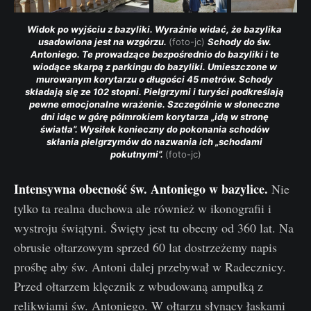
Widok po wyjściu z bazyliki. Wyraźnie widać, że bazylika 
usadowiona jest na wzgórzu. 
(foto-jc) 
Schody do św. 
Antoniego. Te prowadzące bezpośrednio do bazyliki i te 
wiodące skarpą z parkingu do bazyliki. Umieszczone w 
murowanym korytarzu o długości 45 metrów. Schody 
składają się ze 102 stopni. Pielgrzymi i turyści podkreślają 
pewne emocjonalne wrażenie. Szczególnie w słoneczne 
dni idąc w górę półmrokiem korytarza „idą w stronę 
światła”. Wysiłek konieczny do pokonania schodów 
skłania pielgrzymów do nazwania ich „schodami 
pokutnymi”. 
(foto-jc)
Intensywna obecność św. Antoniego w bazylice.
Nie
tylko ta realna duchowa ale również w ikonografii i
wystroju świątyni. Święty jest tu obecny od 360 lat. Na
obrusie ołtarzowym sprzed 60 lat dostrzeżemy napis
prośbę aby św. Antoni dalej przebywał w Radecznicy.
Przed ołtarzem klęcznik z wbudowaną ampułką z
relikwiami św. Antoniego. W ołtarzu słynący łaskami