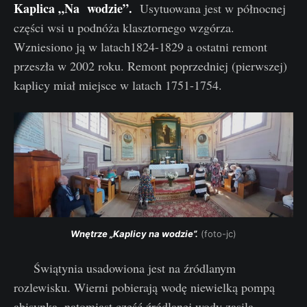
Kaplica „Na wodzie”.
Usytuowana jest w północnej
części wsi u podnóża klasztornego wzgórza.
Wzniesiono ją w latach1824-1829 a ostatni remont
przeszła w 2002 roku. Remont poprzedniej (pierwszej)
kaplicy miał miejsce w latach 1751-1754.
Wnętrze „Kaplicy na wodzie”.
 (foto-jc)
Świątynia usadowiona jest na źródlanym
rozlewisku. Wierni pobierają wodę niewielką pompą
abisynką, natomiast część źródlanej wody zasila