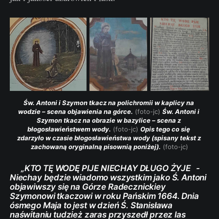
Św. Antoni i Szymon tkacz na polichromii w kaplicy na 
wodzie – scena objawienia na górce.
 (foto-jc) 
Św. Antoni i 
Szymon tkacz na obrazie w bazylice – scena z 
błogosławieństwem wody.
 (foto-jc) 
Opis tego co się 
zdarzyło w czasie błogosławieństwa wody (spisany tekst z 
zachowaną oryginalną pisownią poniżej).
 (foto-jc)
„KTO TĘ WODĘ PIJE NIECHAY DŁUGO ŻYJE -
Niechay będzie wiadomo wszystkim jako Ś. Antoni
objawiwszy się na Górze Radecznickiey
Szymonowi tkaczowi w roku Pańskim 1664. Dnia
ósmego Maja to jest w dzień Ś. Stanisława
naświtaniu tudzież zaras przyszedł przez las