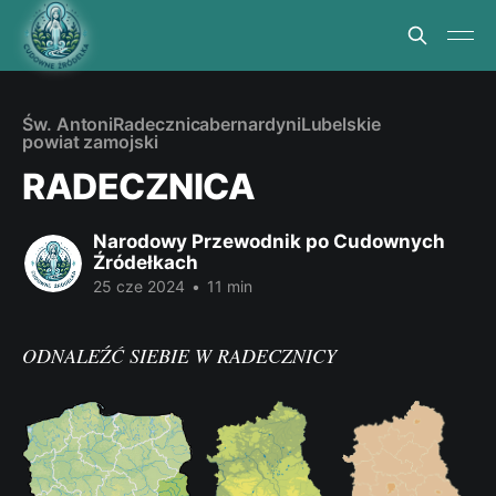
Św. Antoni
Radecznica
bernardyni
Lubelskie
powiat zamojski
RADECZNICA
Narodowy Przewodnik po Cudownych
Źródełkach
25 cze 2024
•
11 min
ODNALEŹĆ SIEBIE W RADECZNICY