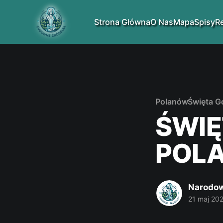
Strona Główna
O Nas
Mapa
Spisy
R
Polanów
Święta G
ŚWIĘ
POL
Narodow
21 maj 20