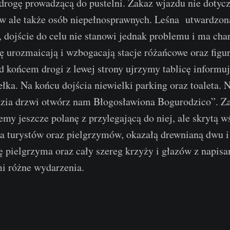
a drogę prowadzącą do pustelni. Zakaz wjazdu nie doty
ków ale także osób niepełnosprawnych. Leśna utwardzon
, dojście do celu nie stanowi jednak problemu i ma cha
 urozmaicają i wzbogacają stacje różańcowe oraz figu
d końcem drogi z lewej strony ujrzymy tablicę informuj
ka. Na końcu dojścia niewielki parking oraz toaleta.
dzia drzwi otwórz nam Błogosławiona Bogurodzico”. 
emy jeszcze polanę z przylegającą do niej, ale skrytą 
la turystów oraz pielgrzymów, okazałą drewnianą dwu 
 pielgrzyma oraz cały szereg krzyży i głazów z napis
i różne wydarzenia.