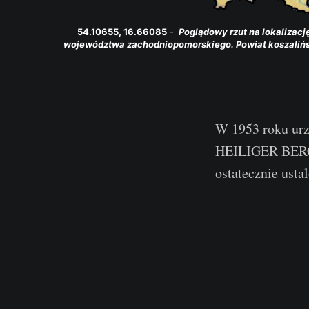
54.10655, 16.66085
 - 
 Poglądowy rzut na lokalizac
województwa zachodniopomorskiego. Powiat koszalińsk
W 1953 roku ur
HEILIGER BERG
ostatecznie u