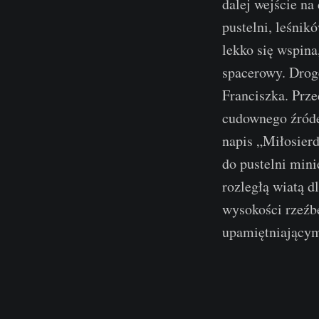
dalej wejście n
pustelni, leśni
lekko się wspina
spacerowy. Drogę
Franciszka. Prze
cudownego źródeł
napis „Miłosier
do pustelni mini
rozległą wiatą d
wysokości rzeźbę
upamiętniającym