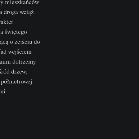
czy mieszkańców
a droga wciąż
rakter
ra świętego
ącą o zejściu do
 Nad wejściem
Zanim dotrzemy
wśród drzew,
i półmetrowej
ami