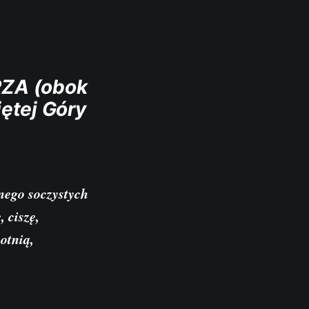
ZA (obok
ętej Góry
łnego soczystych
 ciszę,
otnią,