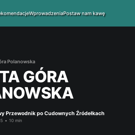
ekomendacje
Wprowadzenia
Postaw nam kawę
óra Polanowska
TA GÓRA
ANOWSKA
y Przewodnik po Cudownych Źródełkach
25
•
10 min