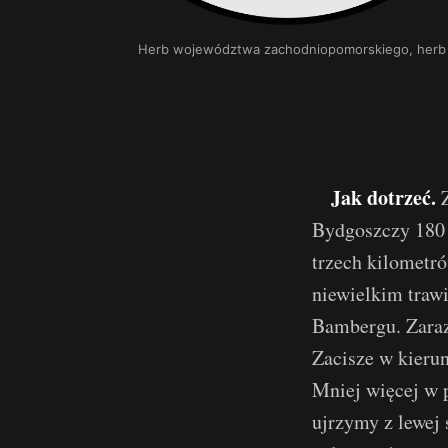
Herb województwa zachodniopomorskiego, herb pow
Jak dotrzeć.
Z
Bydgoszczy 180 
trzech kilometr
niewielkim traw
Bambergu. Zaraz
Zacisze w kierun
Mniej więcej w p
ujrzymy z lewej 