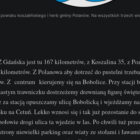
iatu koszalińskiego i herb gminy Polanów. Na wszystkich trzech widz
 Gdańska jest tu 167 kilometrów, z Koszalina 35, z Po
kilometrów. Z Polanowa aby dotrzeć do pustelni trzeb
ów. Z centrum kierujemy się na Bobolice. Przy stacji 
iastym trawniczku dostrzeżemy drewnianą figurę święte
 za stacją opuszczamy ulicę Bobolicką i wjeżdżamy na
ku na Cetuń. Lekko wznosi się i tak już pozostanie do
ołowie drogi ulica ta wjedzie w las. Po chwili tuż pr
strony niewielki parking oraz wiaty ze stołami i ławam