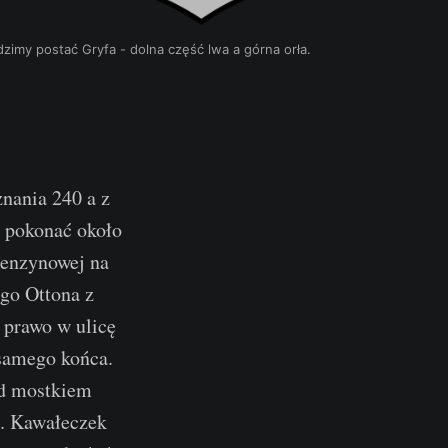
imy postać Gryfa - dolna część lwa a górna orła.
znania 240 a z
a pokonać około
benzynowej na
go Ottona z
 prawo w ulicę
 samego końca.
zed mostkiem
i. Kawałeczek