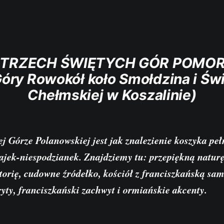
 TRZECH ŚWIĘTYCH GÓR POMOR
Góry Rowokół koło Smołdzina i Świ
Chełmskiej w Koszalinie)
j Górze Polanowskiej jest jak znalezienie koszyka pe
jajek-niespodzianek. Znajdziemy tu: przepiękną naturę,
torię, cudowne źródełko, kościół z franciszkańską sam
yty, franciszkański zachwyt i ormiańskie akcenty.