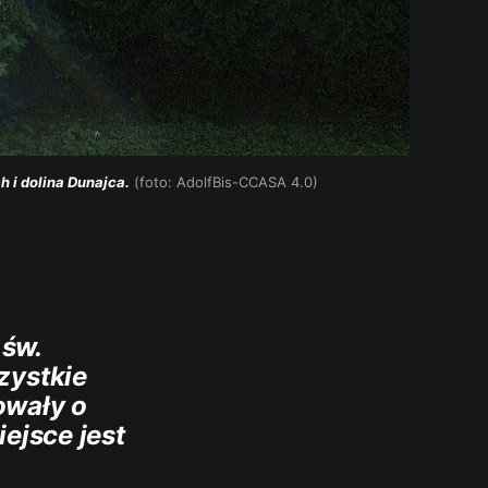
h i dolina Dunajca.
 (foto: AdolfBis-CCASA 4.0)
 św.
zystkie
owały o
ejsce jest