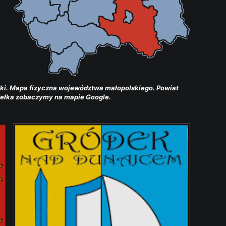
ki. Mapa fizyczna województwa małopolskiego. Powiat 
dełka zobaczymy na mapie Google.