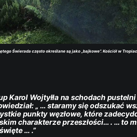
ętego Świerada często określane są jako „bajkowe”. Kościół w Tropiac
 Karol Wojtyłła na schodach pustelni
wiedział: „ … staramy się odszukać ws
ystkie punkty węzłowe, które zadecyd
skim charakterze przeszłości… . … to mi
 święte … .”