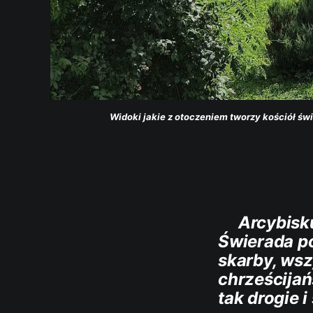
Widoki jakie z otoczeniem tworzy kościół świ
Arcybiskup
Świerada po
skarby, wsz
chrześcijań
tak drogie i