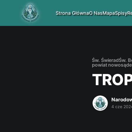
Strona Główna
O Nas
Mapa
Spisy
R
Św. Świerad
Św. B
powiat nowosąde
TROP
Narodow
4 cze 202