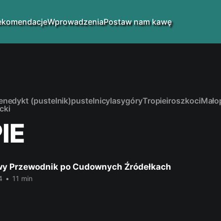
ekomendacje
Wprowadzenia
Postaw nam kawę
enedykt (pustelnik)
pustelnicy
lasy
góry
Tropie
iroszkoci
Mało
cki
IE
y Przewodnik po Cudownych Źródełkach
4
•
11 min