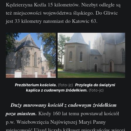
Kędzierzyna Koźla 15 kilometrów. Niezbyt odległe są
też miejscowości województwa śląskiego. Do Gliwic
jest 33 kilometry natomiast do Katowic 63.
Prezbiterium kościoła. 
(foto-jc) 
 Przyległa do świątyni 
kaplica z cudownym źródełkiem. 
(foto-jc) 
Duży murowany kościół z cudownym źródełkiem
poza miastem.
Kiedy 160 lat temu powstawał kościół
p.w. Wniebowzięcia Najświętszej Maryi Panny
miejscowość Ujazd liczyła kilkuset mieszkańców więcej