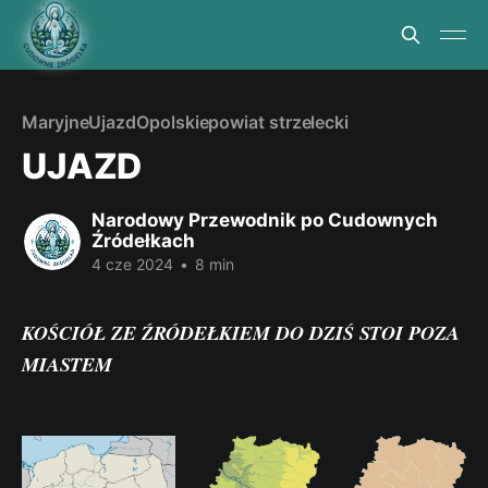
Maryjne
Ujazd
Opolskie
powiat strzelecki
UJAZD
Narodowy Przewodnik po Cudownych
Źródełkach
4 cze 2024
•
8 min
KOŚCIÓŁ ZE ŹRÓDEŁKIEM DO DZIŚ STOI POZA
MIASTEM