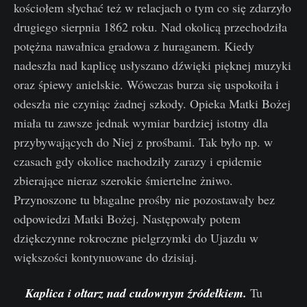
kościołem słychać też w relacjach o tym co się zdarzyło
drugiego sierpnia 1862 roku. Nad okolicą przechodziła
potężna nawałnica gradowa z huraganem. Kiedy
nadeszła nad kaplicę usłyszano dźwięki pięknej muzyki
oraz śpiewy anielskie. Wówczas burza się uspokoiła i
odeszła nie czyniąc żadnej szkody. Opieka Matki Bożej
miała tu zawsze jednak wymiar bardziej istotny dla
przybywających do Niej z prośbami. Tak było np. w
czasach gdy okolice nachodziły zarazy i epidemie
zbierające nieraz szerokie śmiertelne żniwo.
Przynoszone tu błagalne prośby nie pozostawały bez
odpowiedzi Matki Bożej. Następowały potem
dziękczynne rokroczne pielgrzymki do Ujazdu w
większości kontynuowane do dzisiaj.
Kaplica i ołtarz nad cudownym źródełkiem.
Tu