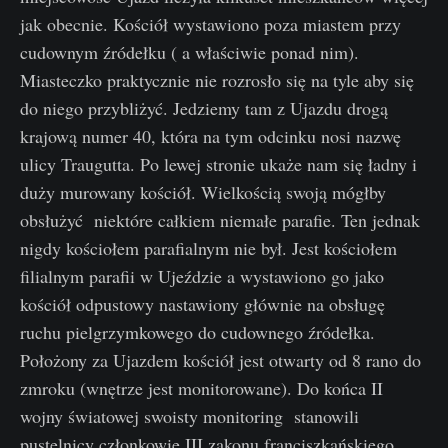
jak obecnie. Kościół wystawiono poza miastem przy
cudownym źródełku ( a właściwie ponad nim).
Miasteczko praktycznie nie rozrosło się na tyle aby się
do niego przybliżyć. Jedziemy tam z Ujazdu drogą
krajową numer 40, która na tym odcinku nosi nazwę
ulicy Traugutta. Po lewej stronie ukaże nam się ładny i
duży murowany kościół. Wielkością swoją mógłby
obsłużyć niektóre całkiem niemałe parafie. Ten jednak
nigdy kościołem parafialnym nie był. Jest kościołem
filialnym parafii w Ujeździe a wystawiono go jako
kościół odpustowy nastawiony głównie na obsługę
ruchu pielgrzymkowego do cudownego źródełka.
Położony za Ujazdem kościół jest otwarty od 8 rano do
zmroku (wnętrze jest monitorowane). Do końca II
wojny światowej swoisty monitoring stanowili
pustelnicy członkowie III zakonu franciszkańskiego