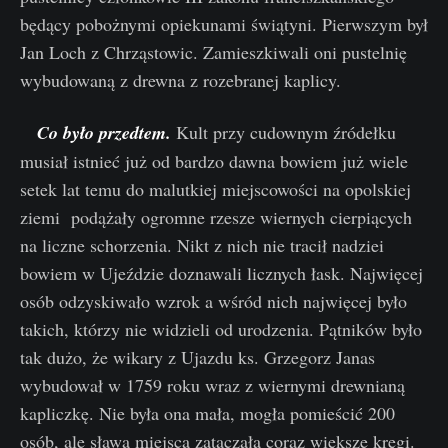
będący pobożnymi opiekunami świątyni. Pierwszym był
Jan Loch z Chrząstowic. Zamieszkiwali oni pustelnię
wybudowaną z drewna z rozebranej kaplicy.
Co było przedtem.
Kult przy cudownym źródełku
musiał istnieć już od bardzo dawna bowiem już wiele
setek lat temu do malutkiej miejscowości na opolskiej
ziemi podążały ogromne rzesze wiernych cierpiących
na liczne schorzenia. Nikt z nich nie tracił nadziei
bowiem w Ujeździe doznawali licznych łask. Najwięcej
osób odzyskiwało wzrok a wśród nich najwięcej było
takich, którzy nie widzieli od urodzenia. Pątników było
tak dużo, że wikary z Ujazdu ks. Grzegorz Janas
wybudował w 1759 roku wraz z wiernymi drewnianą
kapliczkę. Nie była ona mała, mogła pomieścić 200
osób, ale sława miejsca zataczała coraz większe kręgi.