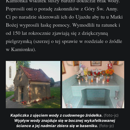
Kamionka wskutek suszy bardzo dokuczał brak wody.
Poprosili oni o poradę zakonników z Góry Św. Anny.
Ci po naradzie skierowali ich do Ujazdu aby tu u Matki
Bożej wyprosili łaskę pomocy. Wymodlili tu ratunek i
od 150 lat rokrocznie zjawiają się z dziękczynną
pielgrzymką (szerzej o tej sprawie w rozdziale o źródle
w Kamionku).
Kapliczka z ujęciem wody z cudownego źródełka. 
(foto-jc)
Wypływ wody znajduje się w bocznej wykafelkowanej 
ściance a jej nadmiar zbiera się w baseniku. 
(foto-jc)