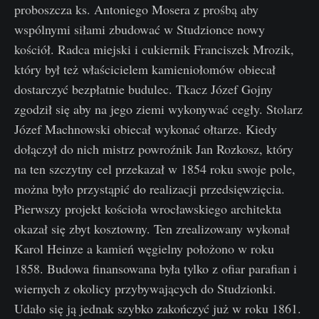
proboszcza ks. Antoniego Mosera z prośbą aby
wspólnymi siłami zbudować w Studzionce nowy
kościół. Radca miejski i cukiernik Franciszek Mrozik,
który był też właścicielem kamieniołomów obiecał
dostarczyć bezpłatnie budulec. Tkacz Józef Gojny
zgodził się aby na jego ziemi wykonywać cegły. Stolarz
Józef Machnowski obiecał wykonać ołtarze. Kiedy
dołączył do nich mistrz powroźnik Jan Rozkosz, który
na ten szczytny cel przekazał w 1854 roku swoje pole,
można było przystąpić do realizacji przedsięwzięcia.
Pierwszy projekt kościoła wrocławskiego architekta
okazał się zbyt kosztowny. Ten zrealizowany wykonał
Karol Heinze a kamień węgielny położono w roku
1858. Budowa finansowana była tylko z ofiar parafian i
wiernych z okolicy przybywających do Studzionki.
Udało się ją jednak szybko zakończyć już w roku 1861.