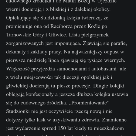
cudownego źródełka i do Matki Bożej w Ujeździe
wierni docierają i z bliskiej i z dalekiej okolicy.
Opiekujący się Studzionką księża twierdzą, że
promieniuje ona od Raciborza przez Koźle po
Tarnowskie Góry i Gliwice. Lista pielgrzymek
zorganizowanych jest imponująca. Zjawiają się parafie,
dekanaty i zakłady pracy. Na najważniejszy odpust w
pierwsza niedzielę lipca zjawiają się tysiące wiernych.
Większość przyjeżdża samochodami i autobusami ale
z wielu miejscowości tak diecezji opolskiej jak i
gliwickiej docierają tu piesze procesje. Długie kolejki
oblegają konfesjonały a jeszcze dłuższa kolejka ustawia
się do cudownego źródełka. „Promieniowanie”
Studzionki nie jest oczywiście rzeczą nową i nie
dotyczy tylko łask w uzyskiwaniu zdrowia. Znamienne
jest wydarzenie sprzed 150 lat kiedy to mieszkańcom