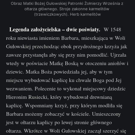
Obraz Matki Bożej Gułowskiej Patronki Żołnierzy Września z 
ołtarza głównego. Stroje zakonne karmelitów 
(trzewiczkowych). Herb karmelitów
Legenda założycielska – dwie poświaty.
W 1548
roku niewiasta imieniem Barbara, mieszkająca w Woli
Gułowskiej przechodząc obok przydrożnego krzyża jak
zawsze przystanęła aby się przy nim pomodlić. Ujrzała
wtedy w poświacie Matkę Boską w otoczeniu aniołów i
dziewic. Matka Boża powiedziała jej, aby w tym
miejscu wybudować kaplicę ku chwale Boga pod Jej
wezwaniem. Polecenie to wykonał miejscowy dziedzic
Hieronim Rusiecki, który wybudował drewnianą
kaplicę. Wspomniany krzyż, przy którym modliła się
Barbara możemy zobaczyć w kościele. Umieszczony
jest w ołtarzu kaplicy po lewej stronie głównego
ołtarza. Wkrótce w Woli Gułowskiej zaczął szerzyć się