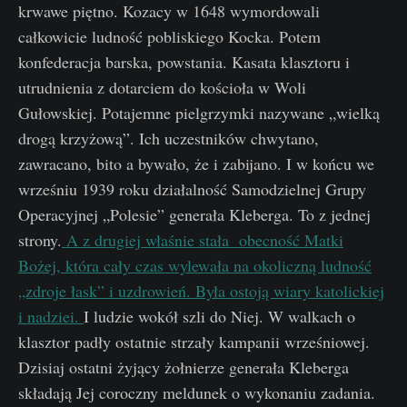
krwawe piętno. Kozacy w 1648 wymordowali
całkowicie ludność pobliskiego Kocka. Potem
konfederacja barska, powstania. Kasata klasztoru i
utrudnienia z dotarciem do kościoła w Woli
Gułowskiej. Potajemne pielgrzymki nazywane „wielką
drogą krzyżową”. Ich uczestników chwytano,
zawracano, bito a bywało, że i zabijano. I w końcu we
wrześniu 1939 roku działalność Samodzielnej Grupy
Operacyjnej „Polesie” generała Kleberga. To z jednej
strony.
A z drugiej właśnie stała obecność Matki
Bożej, która cały czas wylewała na okoliczną ludność
„zdroje łask” i uzdrowień. Była ostoją wiary katolickiej
i nadziei.
I ludzie wokół szli do Niej. W walkach o
klasztor padły ostatnie strzały kampanii wrześniowej.
Dzisiaj ostatni żyjący żołnierze generała Kleberga
składają Jej coroczny meldunek o wykonaniu zadania.