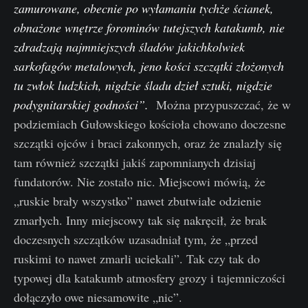
zamurowane, obecnie po wyłamaniu tychże ścianek,
obnażone wnętrze forominów tutejszych katakumb, nie
zdradzają najmniejszych śladów jakichkolwiek
sarkofagów metalowych, jeno kości szczątki złożonych
tu zwłok ludzkich, nigdzie śladu dzieł sztuki, nigdzie
podygnitarskiej godności”.
Można przypuszczać, że w
podziemiach Gułowskiego kościoła chowano doczesne
szczątki ojców i braci zakonnych, oraz że znalazły się
tam również szczątki jakiś zapomnianych dzisiaj
fundatorów. Nie zostało nic. Miejscowi mówią, że
„ruskie brały wszystko” nawet zbutwiałe odzienie
zmarłych. Inny miejscowy tak się nakręcił, że brak
doczesnych szczątków uzasadniał tym, że „przed
ruskimi to nawet zmarli uciekali”. Tak czy tak do
typowej dla katakumb atmosfery grozy i tajemniczości
dołączyło owe niesamowite „nic”.