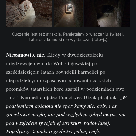
Kluczenie jest też atrakcją. Pamiętajmy o włączeniu świateł. 
Latarka z komórki nie wystarcza. (foto-jc)
Niesamowite nic.
Kiedy w dwudziestoleciu
międzywojennym do Woli Gułowskiej po
sześćdziesięciu latach powrócili karmelici po
niepodzielnym rozpasanym panowaniu carskich
potomków tatarskich hord zastali w podziemiach owe
„nic”. Karmelita ojciec Franciszek Bizak pisał tak: „
W
podziemiach kościoła nie spotykamy nic, coby nas
zaciekawić mogło, ani pod względem zabytkowym, ani
pod względem specjalnej struktury budowlanej.
Pojedyncze ścianki o grubości jednej cegły