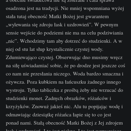
osadzona jest na tradycji. Nie mniej wspomniana wyżej
stała tutaj obecność Matki Bożej jest gwarantem
„wylewania się zdroju łask i uzdrowień”. W pewnym
sensie wejście do podziemi nie ma na celu podziwiania
„nic”. Wchodzimy tam aby dotrzeć do studzienki. A w
niej od stu lat słup krystalicznie czystej wody.
Zdumiewająco czystej. Obserwując dno musimy wręcz
na siłę uświadamiać sobie, że po drodze jest jeszcze coś
co nam nie przesłania niczego. Woda bardzo smaczna i
ożywcza. Poza kubkiem na łańcuszku żadnego innego
wystroju. Tylko tabliczka z prośbą żeby nie wrzucać do
studzienki monet. Żadnych obrazków, różańców i
krzyżyków. Znowuż jakieś nic. Alu tu popijając wodę i
odmawiając dziesiątkę różańca łapie się to co jest
ponad nami. Stałą obecność Matki Bożej z Jej zdrojem
łask i uzdrowień. I to jest piękne. I to jest wzruszające.