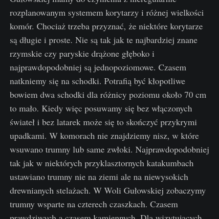
rozplanowanym systemem korytarzy i różnej wielkości
komór. Chociaż trzeba przyznać, że niektóre korytarze
są długie i proste. Nie są tak jak te najbardziej znane
rzymskie czy paryskie drążone głęboko i
najprawdopodobniej są jednopoziomowe. Czasem
natkniemy się na schodki. Potrafią być kłopotliwe
bowiem dwa schodki dla różnicy poziomu około 70 cm
to mało. Kiedy więc posuwamy się bez włączonych
świateł i bez latarek może się to skończyć przykrymi
upadkami. W komorach nie znajdziemy nisz, w które
wsuwano trumny lub same zwłoki. Najprawdopodobniej
tak jak w niektórych przyklasztornych katakumbach
ustawiano trumny nie na ziemi ale na niewysokich
drewnianych stelażach. W Woli Gułowskiej zobaczymy
trumny wsparte na czterech czaszkach. Czasem
prawdziwych a czasem kamiennych. Dla wizytujących