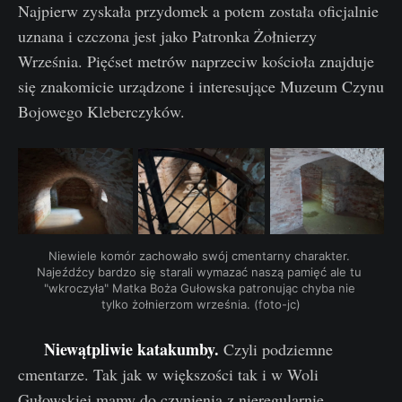
Najpierw zyskała przydomek a potem została oficjalnie
uznana i czczona jest jako Patronka Żołnierzy
Września. Pięćset metrów naprzeciw kościoła znajduje
się znakomicie urządzone i interesujące Muzeum Czynu
Bojowego Kleberczyków.
Niewiele komór zachowało swój cmentarny charakter. 
Najeźdźcy bardzo się starali wymazać naszą pamięć ale tu 
"wkroczyła" Matka Boża Gułowska patronując chyba nie 
tylko żołnierzom września. (foto-jc)
Niewątpliwie katakumby.
Czyli podziemne
cmentarze. Tak jak w większości tak i w Woli
Gułowskiej mamy do czynienia z nieregularnie