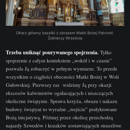
Ołtarz główny bazyliki z obrazem Matki Bożej Patronki 
Żołnierzy Września
Trzeba uniknąć pourywanego spojrzenia.
Tylko
spojrzenie z całym kontekstem „wokół i w czasie”
pozwala Ją zobaczyć w pełnym wymiarze. To przede
wszystkim o ciągłości obecności Matki Bożej w Woli
Gułowskiej. Pierwszy raz widzimy Ją przy okazji
ekscesów kalwinistów ogałacających i niszczących
okoliczne świątynie. Sprawa krzyża, obrazu i nakazu
budowy świątyni to wyraźne „wejście” podyktowane
Bożą inicjatywą. Później przez okolicę przechodzą
najazdy Szwedów i kozaków zostawiających straszliwe