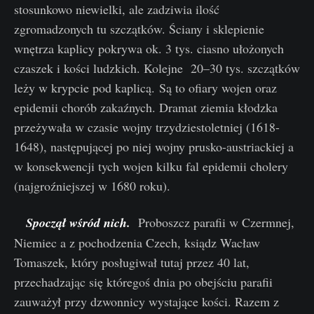
stosunkowo niewielki, ale zadziwia ilość
zgromadzonych tu szczątków. Ściany i sklepienie
wnętrza kaplicy pokrywa ok. 3 tys. ciasno ułożonych
czaszek i kości ludzkich. Kolejne 20–30 tys. szczątków
leży w krypcie pod kaplicą. Są to ofiary wojen oraz
epidemii chorób zakaźnych. Dramat ziemia kłodzka
przeżywała w czasie wojny trzydziestoletniej (1618-
1648), następującej po niej wojny prusko-austriackiej a
w konsekwencji tych wojen kilku fal epidemii cholery
(najgroźniejszej w 1680 roku).
Spoczął wśród nich.
Proboszcz parafii w Czermnej,
Niemiec a z pochodzenia Czech, ksiądz Wacław
Tomaszek, który posługiwał tutaj przez 40 lat,
przechadzając się któregoś dnia po obejściu parafii
zauważył przy dzwonnicy wystające kości. Razem z