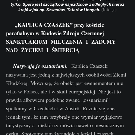
tylko. Sporo jest szczątków najeźdźców z odległych nieraz 
krajów jak np. Szwedów, Tatarów i innych. 
(foto-jc)
„KAPLICA CZASZEK” przy kościele
parafialnym w Kudowie Zdroju Czermnej
SANKTUARIUM MILCZENIA I ZADUMY
NAD ŻYCIEM I ŚMIERCIĄ
Nazywają je ossuariami.
Kaplica Czaszek
nazywana jest jedną z największych osobliwości Ziemi
Kłodzkiej. Mówi się, że obiekt jest ewenementem nie
tylko w Polsce, ale i w skali europejskiej. Nie jest to
prawda albowiem podobne zwane „ossuariami”
spotkamy w Czechach i w Austrii. Różnią się one
jednak tym, że tam przybrały one wymiar wyjątkowo
turystyczny a niektórzy mówią nawet o niesmacznym
cyrku. Spotkamy tam żyrandole z kości i czaszek,