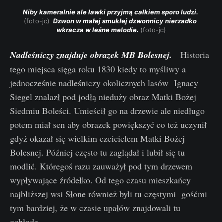
Niby kameralnie ale ławki przyjmą całkiem sporo ludzi. 
(foto-jc) 
 Dzwon w małej smukłej dzwonnicy nierzadko 
wkracza w leśne melodie. 
(foto-jc)
Nadleśniczy znajduje obrazek MB Bolesnej.
Historia
tego miejsca sięga roku 1830 kiedy to myśliwy a
jednocześnie nadleśniczy okolicznych lasów Ignacy
Siegel znalazł pod jodłą nieduży obraz Matki Bożej
Siedmiu Boleści. Umieścił go na drzewie ale niedługo
potem miał sen aby obrazek powiększyć co też uczynił
gdyż okazał się wielkim czcicielem Matki Bożej
Bolesnej. Później często tu zaglądał i lubił się tu
modlić. Któregoś razu zauważył pod tym drzewem
wypływające źródełko. Od tego czasu mieszkańcy
najbliższej wsi Słone również byli tu częstymi gośćmi
tym bardziej, że w czasie upałów znajdowali tu
ochłodę.