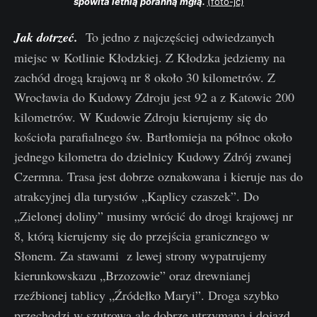
spowita letnią poranną mgłą. 
(foto-jc)
Jak dotrzeć.
To jedno z najczęściej odwiedzanych
miejsc w Kotlinie Kłodzkiej. Z Kłodzka jedziemy na
zachód drogą krajową nr 8 około 30 kilometrów. Z
Wrocławia do Kudowy Zdroju jest 92 a z Katowic 200
kilometrów. W Kudowie Zdroju kierujemy się do
kościoła parafialnego św. Bartłomieja na północ około
jednego kilometra do dzielnicy Kudowy Zdrój zwanej
Czermna. Trasa jest dobrze oznakowana i kieruje nas do
atrakcyjnej dla turystów „Kaplicy czaszek”. Do
„Zielonej doliny” musimy wrócić do drogi krajowej nr
8, którą kierujemy się do przejścia granicznego w
Słonem. Za stawami z lewej strony wypatrujemy
kierunkowskazu „Brzozowie” oraz drewnianej
rzeźbionej tablicy „Źródełko Maryi”. Droga szybko
przechodzi w szutrową ale dobrze utrzymaną i dojazd