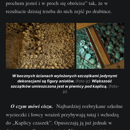
prochem jesteś i w proch się obrócisz” tak, że w
rezultacie dzisiaj trzeba do nich zejść po drabince.
W bocznych ścianach wyłożonych szczątkami jedynymi 
dekoracjami są figury aniołów. 
(foto-jc) 
Większość 
szczątków umieszczona jest w piwnicy pod kaplicą. 
(foto-
jc)
O czym mówi cisza.
Najbardziej rozbrykane szkolne
wycieczki i łowcy wrażeń przybywają tutaj i wchodzą
do „Kaplicy czaszek”. Opuszczają ją już jednak w