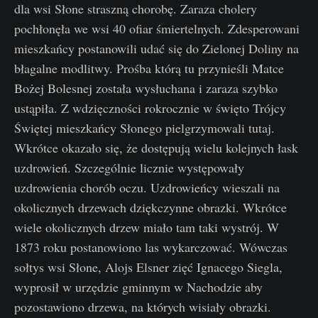
dla wsi Słone straszną chorobę. Zaraza cholery
pochłonęła we wsi 40 ofiar śmiertelnych. Zdesperowani
mieszkańcy postanowili udać się do Zielonej Doliny na
błagalne modlitwy. Prośba którą tu przynieśli Matce
Bożej Bolesnej została wysłuchana i zaraza szybko
ustąpiła. Z wdzięczności rokrocznie w święto Trójcy
Świętej mieszkańcy Słonego pielgrzymowali tutaj.
Wkrótce okazało się, że dostępują wielu kolejnych łask
uzdrowień. Szczególnie licznie występowały
uzdrowienia chorób oczu. Uzdrowieńcy wieszali na
okolicznych drzewach dziękczynne obrazki. Wkrótce
wiele okolicznych drzew miało tam taki wystrój. W
1873 roku postanowiono las wykarczować. Wówczas
sołtys wsi Słone, Alojs Elsner zięć Ignacego Siegla,
wyprosił w urzędzie gminnym w Nachodzie aby
pozostawiono drzewa, na których wisiały obrazki.