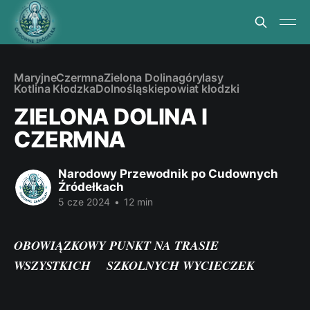
Maryjne
Czermna
Zielona Dolina
góry
lasy
Kotlina Kłodzka
Dolnośląskie
powiat kłodzki
ZIELONA DOLINA I
CZERMNA
Narodowy Przewodnik po Cudownych
Źródełkach
5 cze 2024
•
12 min
OBOWIĄZKOWY PUNKT NA TRASIE
WSZYSTKICH SZKOLNYCH WYCIECZEK