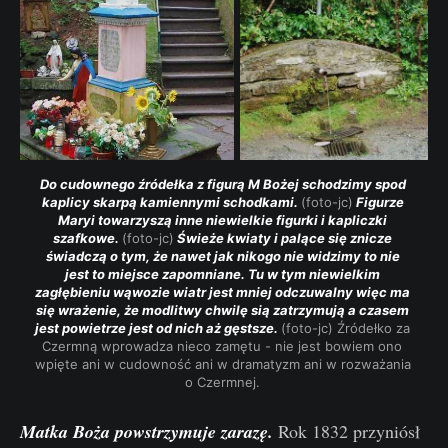
Do cudownego źródełka z figurą M Bożej schodzimy spod 
kaplicy skarpą kamiennymi schodkami. 
(foto-jc)
 Figurze 
Maryi towarzyszą inne niewielkie figurki i kapliczki 
szafkowe. 
(foto-jc)
 Świeże kwiaty i palące się znicze 
świadczą o tym, że nawet jak nikogo nie widzimy to nie 
jest to miejsce zapomniane. Tu w tym niewielkim 
zagłębieniu wąwozie wiatr jest mniej odczuwalny więc ma 
się wrażenie, że modlitwy chwilę sią zatrzymują a czasem 
jest powietrze jest od nich aż gęstsze. 
(foto-jc) Źródełko za 
Czermną wprowadza nieco zamętu - nie jest bowiem ono 
wpięte ani w cudowność ani w dramatyzm ani w rozważania 
o Czermnej. 
Matka Boża powstrzymuje zarazę.
Rok 1832 przyniósł