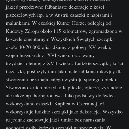
jakieś przedziwne falbaniaste dekoracje z kości
piszczelowych itp. a w Austrii czaszki z napisami i
malunkami. W czeskiej Kutnej Horze, odległej od
Kudowy Zdroju około 115 kilometrów, zgromadzono w
kościele cmentarnym Wszystkich Świętych szczątki
około 40-70 000 ofiar dżumy z połowy XV wieku,
wojen husyckich z XVI wieku oraz wojny
trzydziestoletniej z XVII wieku. Ludzkie szczątki, kości
i czaszki, posłużyły tam jako materiał konstrukcyjny dla
stworzenia bez mała całego wystroju sporego obiektu.
Stworzono z nich nie tylko kapliczki, ołtarze, żyrandole
ale także np. herby rodowe. Jako podstawy do świec
wykorzystano czaszki. Kaplica w Czermnej też
wykorzystuje ludzkie szczątki jako dekoracje. Wszystko
tu jednak zachowuje jakiś umiar bez naruszania
godności osób, których szczątki tu spoczywają. W