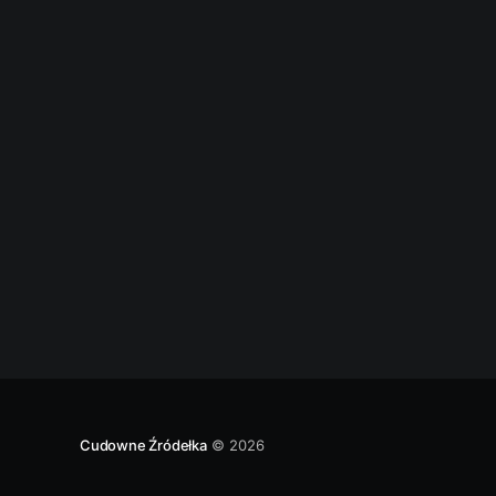
objawiła. Jak dotrzeć. Z toruńskiego starego
miasta wyjeżdżamy na północ drogą
wojewódzką nr 553.
Cudowne Źródełka
© 2026