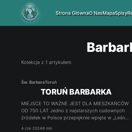
Strona Główna
O Nas
Mapa
Spisy
R
Barbar
Kolekcja z 1 artykułem
Św. Barbara
Toruń
TORUŃ BARBARKA
MIEJSCE TO WAŻNE JEST DLA MIESZKAŃCÓW
OD 750 LAT Jedno z najstarszych cudownych
źródełek w Polsce przepięknie wpięte w „Leśną
Osadę” zwaną Barbarką. Nazwanej tak na cześć
4 cze 2024
8 min
św. Barbary, która się tutaj ponad 750 lat temu