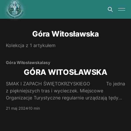
Góra Witosławska
Kolekcja z 1 artykułem
Góra Witosławska
lasy
GÓRA WITOSŁAWSKA
SMAK I ZAPACH ŚWIĘTOKRZYSKIEGO To jedna
z piękniejszych tras i wycieczek. Miejscowe
Organizacje Turystyczne regularnie urządzają tędy
piesze rajdy. Lgną na nie pielgrzymi i turyści a
21 maj 2024
10 min
wszystkim im wędrówka tutaj wypełnia ich
oczekiwania. Jak dotrzeć. Góra Witosławska (491 m
n.p.m.) to porośnięty jodłowo-bukowym lasem