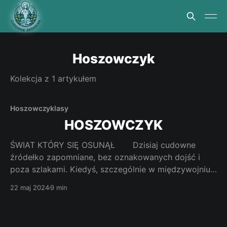
Hoszowczyk
Kolekcja z 1 artykułem
Hoszowczyk
lasy
HOSZOWCZYK
ŚWIAT KTÓRY SIĘ OSUNĄŁ Dzisiaj cudowne
źródełko zapomniane, bez oznakowanych dojść i
poza szlakami. Kiedyś, szczególnie w międzywojniu,
modne i znane poza granicami kraju. Jak dotrzeć. Do
22 maj 2024
9 min
Ustrzyk Dolnych dojeżdżamy drogą krajową nr 84. Z
drogi tej do Ustrzyk Górnych jedzie się drogą
wojewódzką nr 968. Droga powiatowa, zwana