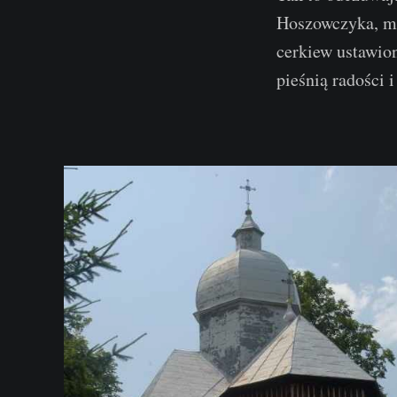
Hoszowczyka, mó
cerkiew ustawio
pieśnią radości 