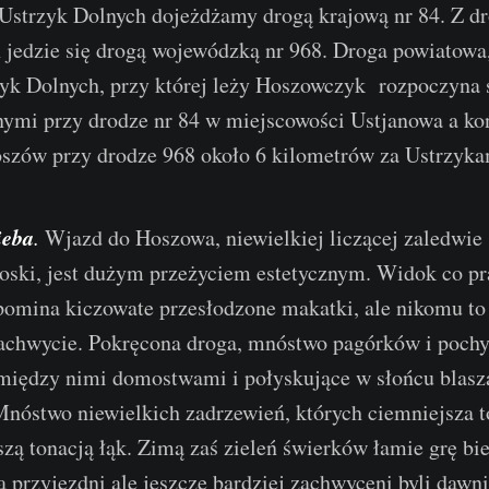
strzyk Dolnych dojeżdżamy drogą krajową nr 84. Z dro
 jedzie się drogą wojewódzką nr 968. Droga powiatowa
yk Dolnych, przy której leży Hoszowczyk rozpoczyna s
ymi przy drodze nr 84 w miejscowości Ustjanowa a ko
szów przy drodze 968 około 6 kilometrów za Ustrzyk
ieba
.
Wjazd do Hoszowa, niewielkiej liczącej zaledwie
ski, jest dużym przeżyciem estetycznym. Widok co pr
omina kiczowate przesłodzone makatki, ale nikomu to 
achwycie. Pokręcona droga, mnóstwo pagórków i pochy
iędzy nimi domostwami i połyskujące w słońcu blasz
Mnóstwo niewielkich zadrzewień, których ciemniejsza t
jszą tonacją łąk. Zimą zaś zieleń świerków łamie grę bie
 przyjezdni ale jeszcze bardziej zachwyceni byli dawn