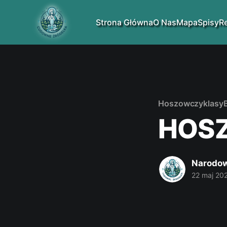
Strona Główna
O Nas
Mapa
Spisy
R
Hoszowczyk
lasy
HOS
Narodow
22 maj 20