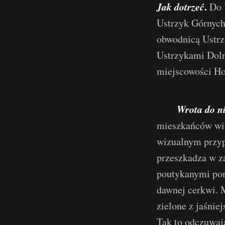
Jak dotrzeć
.
Do U
Ustrzyk Górnych
obwodnicą Ustrz
Ustrzykami Doln
miejscowości Ho
Wrota do n
mieszkańców wio
wizualnym przyp
przeszkadza w z
poutykanymi pom
dawnej cerkwi. 
zielone z jaśnie
Tak to odczuwają