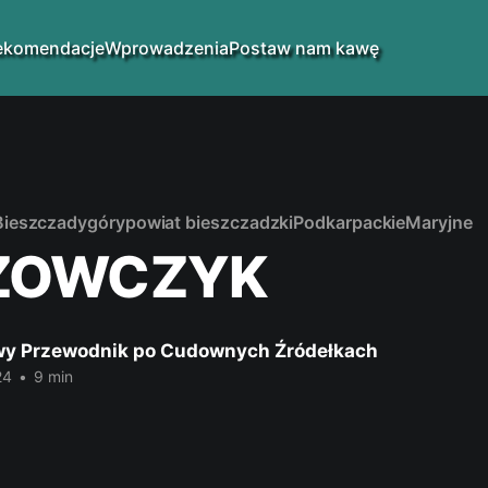
ekomendacje
Wprowadzenia
Postaw nam kawę
Bieszczady
góry
powiat bieszczadzki
Podkarpackie
Maryjne
ZOWCZYK
y Przewodnik po Cudownych Źródełkach
24
•
9 min