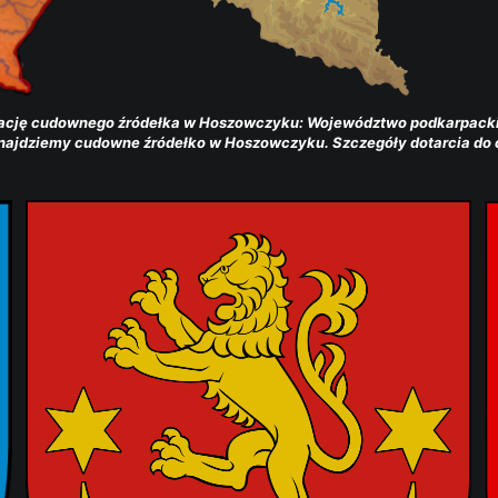
izację cudownego źródełka w Hoszowczyku: Województwo podkarpackie
znajdziemy cudowne źródełko w Hoszowczyku. Szczegóły dotarcia d