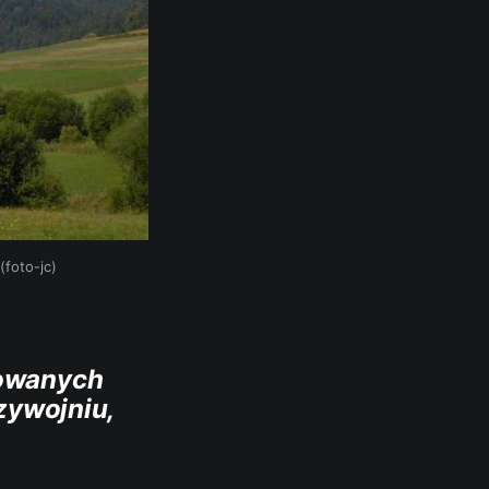
(foto-jc)
kowanych
dzywojniu,