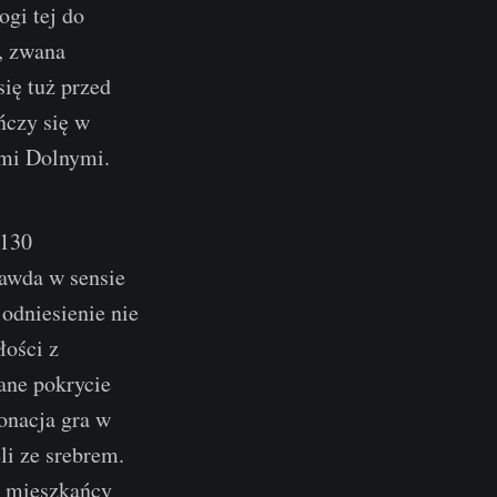
gi tej do
, zwana
ię tuż przed
ńczy się w
ami Dolnymi.
 130
awda w sensie
odniesienie nie
łości z
ane pokrycie
onacja gra w
li ze srebrem.
i mieszkańcy