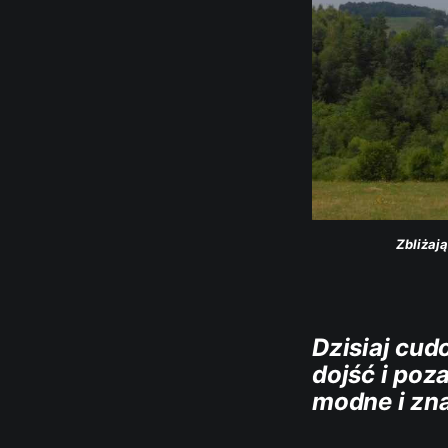
Zbliżaj
Dzisiaj cu
dojść i poz
modne i zna