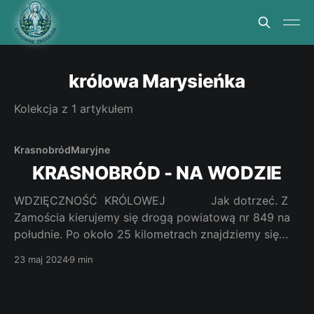
królowa Marysieńka
Kolekcja z 1 artykułem
Krasnobród
Maryjne
KRASNOBRÓD - NA WODZIE
WDZIĘCZNOŚĆ KRÓLOWEJ Jak dotrzeć. Z
Zamościa kierujemy się drogą powiatową nr 849 na
południe. Po około 25 kilometrach znajdziemy się
miedzy wioskami Kaczorki i Namule. Drogą na prawo
23 maj 2024
9 min
dojedziemy po 10 kilometrach do Roztoczańskiego
Parku Narodowego. Na lewo zaś wjeżdżamy w
Krasnobrodzki Park Krajobrazowy. Do Krasnobrodu