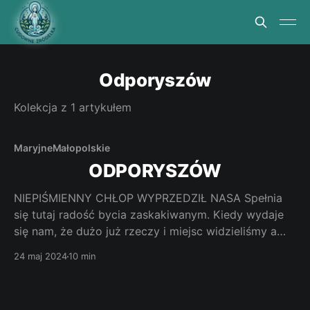
Odporyszów
Kolekcja z 1 artykułem
Maryjne
Małopolskie
ODPORYSZÓW
NIEPIŚMIENNY CHŁOP WYPRZEDZIŁ NASA Spełnia
się tutaj radość bycia zaskakiwanym. Kiedy wydaje
się nam, że dużo już rzeczy i miejsc widzieliśmy a
jeszcze więcej słyszeliśmy to w Odporyszowie
24 maj 2024
10 min
pokornie trzeba sobie powiedzieć –„Niesamowite!”.
Matka Boża po wielekroć uskrzydlała tutejszych
mieszkańców do zwycięskich bojów a pewnego