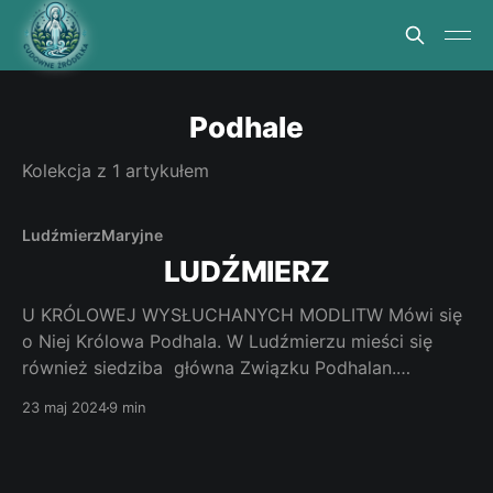
Podhale
Kolekcja z 1 artykułem
Ludźmierz
Maryjne
LUDŹMIERZ
U KRÓLOWEJ WYSŁUCHANYCH MODLITW Mówi się
o Niej Królowa Podhala. W Ludźmierzu mieści się
również siedziba główna Związku Podhalan.
Wszystko zaczęło się jednak od cudownego
23 maj 2024
9 min
źródełka. Jak dotrzeć. Z Krakowa odległość do
Ludźmierza wynosi 90 kilometrów. Jedziemy
Zakopianką do Nowego Targu. Tam skręcamy w