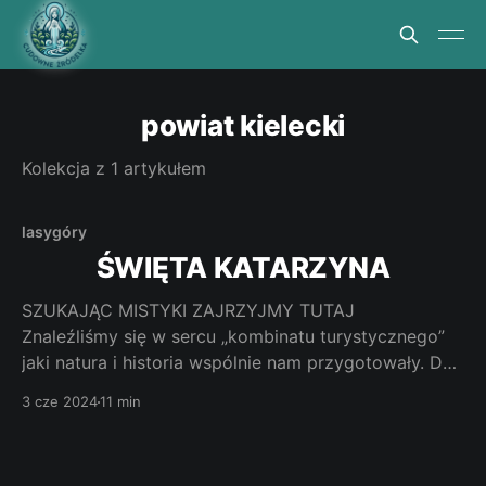
powiat kielecki
Kolekcja z 1 artykułem
lasy
góry
ŚWIĘTA KATARZYNA
SZUKAJĄC MISTYKI ZAJRZYJMY TUTAJ
Znaleźliśmy się w sercu „kombinatu turystycznego”
jaki natura i historia wspólnie nam przygotowały. Do
tego mistyka tak gęsta, że aż idzie jej dotknąć.
3 cze 2024
11 min
Jak dotrzeć. Z Kielc kierujemy się na wschód. Mamy
do pokonania 22 kilometry. Od południowej strony
miejscowości Święta Katarzyna pod numerem 2