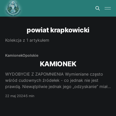
powiat krapkowicki
Kolekcja z 1 artykułem
Kamionek
Opolskie
KAMIONEK
WYDOBYCIE Z ZAPOMNIENIA Wymieniane często
wśród cudownych źródełek - co jednak nie jest
prawdą. Niewątpliwie jednak jego „odzyskanie” miało
miejsce ze szczególnym wstawiennictwem Matki
22 maj 2024
5 min
Bożej i św. Anny dlatego dziękczynna modlitwa tutaj
jest jak najbardziej wskazana. Jak dotrzeć.
Kamionek znajduje się około 4 kilometrów na północ