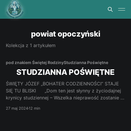
powiat opoczyński
Kolekcja z 1 artykułem
pod znakiem Świętej Rodziny
Studzianna Poświętne
STUDZIANNA POŚWIĘTNE
ŚWIĘTY JÓZEF „BOHATER CODZIENNOŚCI” STAJE
SIĘ TU BLISKI „Dom ten jest słynny z życiodajnej
krynicy studziennej – Wszelka nieprawość zostanie w
niej utopiona. Dla strapionych – płynie tu fala
27 maj 2024
12 min
potrójna, z nadmiarem. Ktokolwiek biegnie ku niej,
wraca stąd radosny. To studnia przesłodkiego
Jezusa, Maryi i Józefa. Niech (obfitością) ciekną te