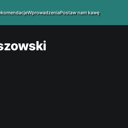
ekomendacje
Wprowadzenia
Postaw nam kawę
szowski