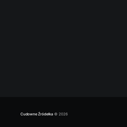
nauczycielka Maryi i Jezusa. Często czyni to
wspólnie ze swoim mężem św. Joachimem.
Natomiast tu w Smardzewicach jej pomoc
przybiera postać „załatwiania
Cudowne Źródełka
© 2026