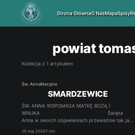
Strona Główna
O Nas
Mapa
Spisy
R
powiat toma
Kolekcja z 1 artykułem
Św. Anna
Maryjne
SMARDZEWICE
ŚW. ANNA WSPOMAGA MATKĘ BOŻĄ I
WNUKA Święta
Anna w swoich objawieniach przeważnie tak jak
tu w Smardzewicach nie objawia się sama.
26 maj 2024
7 min
Objawia się jako troskliwa opiekunka i