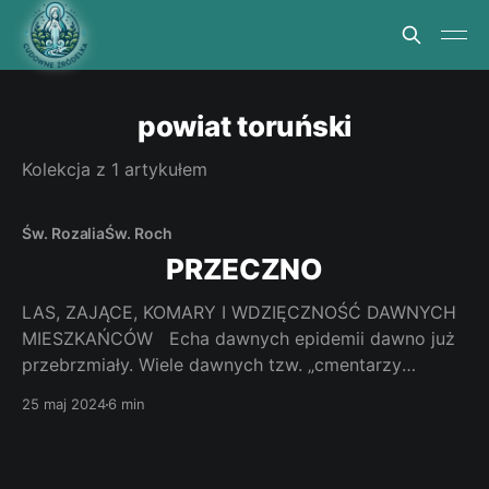
powiat toruński
Kolekcja z 1 artykułem
Św. Rozalia
Św. Roch
PRZECZNO
LAS, ZAJĄCE, KOMARY I WDZIĘCZNOŚĆ DAWNYCH
MIESZKAŃCÓW Echa dawnych epidemii dawno już
przebrzmiały. Wiele dawnych tzw. „cmentarzy
cholerycznych” wtopiło się w nasze pejzaże i nie
25 maj 2024
6 min
jesteśmy ich świadomi. Przypomina o nich Przeczno i
czczona tutaj św. Rozalia i św. Roch. Jak dojechać?
Wyjeżdżamy z Torunia drogą wojewódzką nr 553.