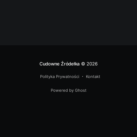
Dziedzice do Rudzicy jest 60 kilometrów. W
Czechowicach –Dziedzicach z
Cudowne Źródełka
© 2026
Polityka Prywatności
Kontakt
Powered by Ghost