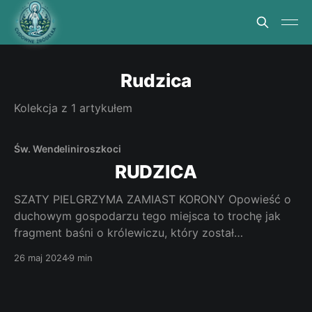
Rudzica
Kolekcja z 1 artykułem
Św. Wendelin
iroszkoci
RUDZICA
SZATY PIELGRZYMA ZAMIAST KORONY Opowieść o
duchowym gospodarzu tego miejsca to trochę jak
fragment baśni o królewiczu, który został
świniopasem a potem świętym. Do tego jego
26 maj 2024
9 min
iroszkockie pochodzenie wciąga nas w świat
pięknego wczesnośredniowiecznego uniwersalizmu.
Jak dotrzeć. Z Katowic przez Czechowice-