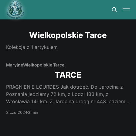
Wielkopolskie Tarce
Kolekcja z 1 artykułem
Maryjne
Wielkopolskie Tarce
TARCE
PRAGNIENIE LOURDES Jak dotrzeć. Do Jarocina z
Poznania jedziemy 72 km, z Łodzi 183 km, z
Wrocławia 141 km. Z Jarocina drogą nr 443 jedziemy
zaledwie siedem kilometrów. Jadąc z Jarocina przez
3 cze 2024
3 min
Tarce nie do niezauważenia z lewej strony jest zespół
pałacowo parkowy. Bez trudu w parku znajdziemy
źródełko. Zespół