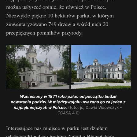
można usłyszeć opinię, że również w Polsce.
Niezwykle piękne 10 hektarów parku, w którym
zinwentaryzowano 749 drzew a wśród nich 20
przepięknych pomników przyrody.
Wzniesiony w 1871 roku pałac od początku budził 
powstania podziw. W międzywojniu uważano go za jeden z 
najpiękniejszych w Polsce.
 (foto: jc, Dawid Wdowczyk – 
CCASA 4.0)
Interesujące nas miejsce w parku jest dziełem
właścicielki pałacu hrabiny Anieli z Biegańskich