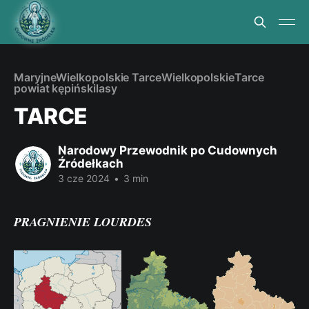
Maryjne
Wielkopolskie Tarce
Wielkopolskie
Tarce
powiat kępiński
lasy
TARCE
Narodowy Przewodnik po Cudownych
Źródełkach
3 cze 2024
•
3 min
PRAGNIENIE LOURDES