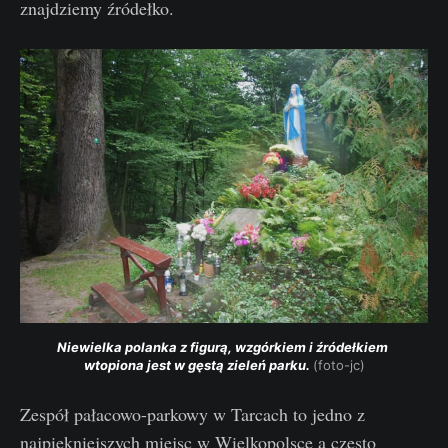
znajdziemy źródełko.
Niewielka polanka z figurą, wzgórkiem i źródełkiem 
wtopiona jest w gęstą zieleń parku. 
(foto-jc)
Zespół pałacowo-parkowy w Tarcach to jedno z
najpiękniejszych miejsc w Wielkopolsce a często