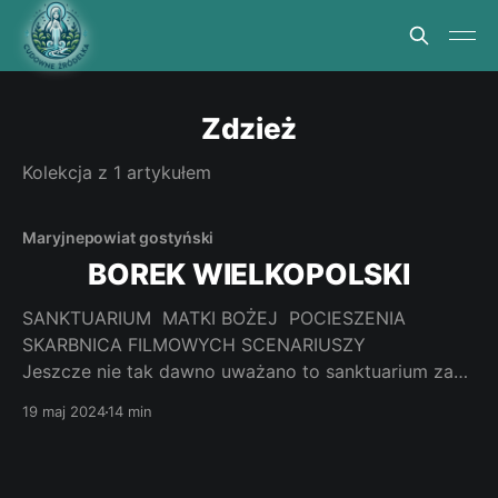
Zdzież
Kolekcja z 1 artykułem
Maryjne
powiat gostyński
BOREK WIELKOPOLSKI
SANKTUARIUM MATKI BOŻEJ POCIESZENIA
SKARBNICA FILMOWYCH SCENARIUSZY
Jeszcze nie tak dawno uważano to sanktuarium za
jedno z trzech najważniejszych miejsc kultu
19 maj 2024
14 min
maryjnego w Polsce obok częstochowskiej Jasnej
Góry i wileńskiej Ostrej Bramy. Zasłona cudownego
obrazu w kościele unosi się powoli. Wzruszenie