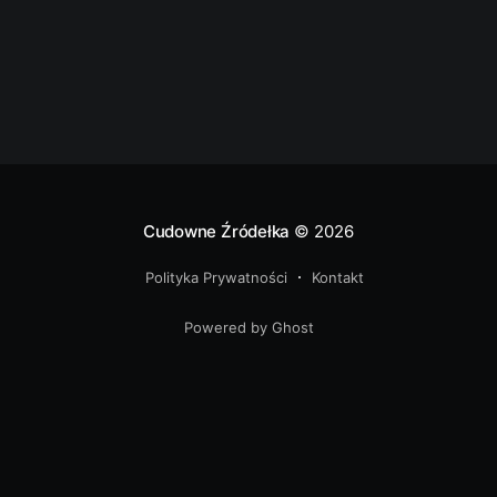
nachodzi parafian i pielgrzymów kiedy słyszą głos
proboszcza: „Oto
Cudowne Źródełka
© 2026
Polityka Prywatności
Kontakt
Powered by Ghost