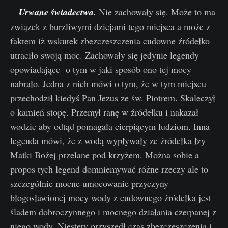
Urwane świadectwa.
Nie zachowały się. Może to ma
związek z burzliwymi dziejami tego miejsca a może z
faktem iż wskutek zbezczeszczenia cudowne źródełko
utraciło swoją moc. Zachowały się jedynie legendy
opowiadające o tym w jaki sposób ono tej mocy
nabrało. Jedna z nich mówi o tym, że w tym miejscu
przechodził kiedyś Pan Jezus ze św. Piotrem. Skaleczył
o kamień stopę. Przemył ranę w źródełku i nakazał
wodzie aby odtąd pomagała cierpiącym ludziom. Inna
legenda mówi, że z wodą wypływały ze źródełka łzy
Matki Bożej przelane pod krzyżem. Można sobie a
propos tych legend domniemywać różne rzeczy ale to
szczególnie mocne umocowanie przyczyny
błogosławionej mocy wody z cudownego źródełka jest
śladem dobroczynnego i mocnego działania czerpanej z
niego wody. Niestety przyszedł czas zbezczeszczenia i