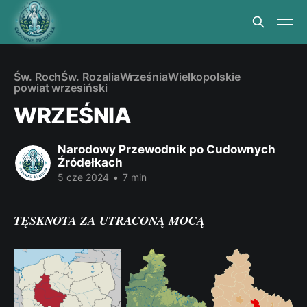
Św. Roch
Św. Rozalia
Września
Wielkopolskie
powiat wrzesiński
WRZEŚNIA
Narodowy Przewodnik po Cudownych
Źródełkach
5 cze 2024
•
7 min
TĘSKNOTA ZA UTRACONĄ MOCĄ