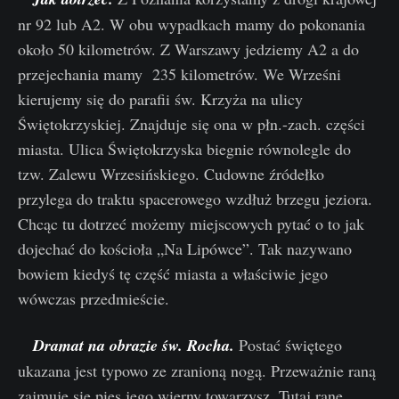
nr 92 lub A2. W obu wypadkach mamy do pokonania
około 50 kilometrów. Z Warszawy jedziemy A2 a do
przejechania mamy 235 kilometrów. We Wrześni
kierujemy się do parafii św. Krzyża na ulicy
Świętokrzyskiej. Znajduje się ona w płn.-zach. części
miasta. Ulica Świętokrzyska biegnie równolegle do
tzw. Zalewu Wrzesińskiego. Cudowne źródełko
przylega do traktu spacerowego wzdłuż brzegu jeziora.
Chcąc tu dotrzeć możemy miejscowych pytać o to jak
dojechać do kościoła „Na Lipówce”. Tak nazywano
bowiem kiedyś tę część miasta a właściwie jego
wówczas przedmieście.
Dramat na obrazie św. Rocha.
Postać świętego
ukazana jest typowo ze zranioną nogą. Przeważnie raną
zajmuje się pies jego wierny towarzysz. Tutaj ranę