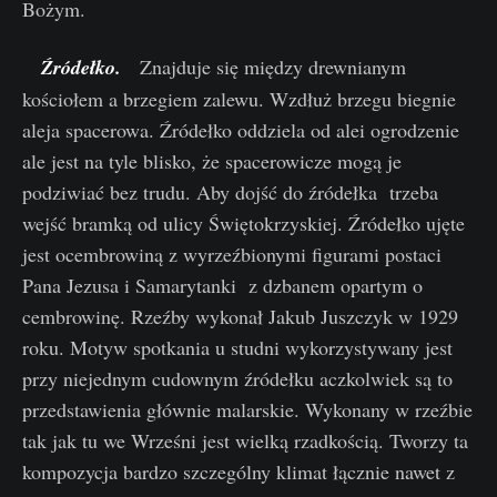
Bożym.
Źródełko.
Znajduje się między drewnianym
kościołem a brzegiem zalewu. Wzdłuż brzegu biegnie
aleja spacerowa. Źródełko oddziela od alei ogrodzenie
ale jest na tyle blisko, że spacerowicze mogą je
podziwiać bez trudu. Aby dojść do źródełka trzeba
wejść bramką od ulicy Świętokrzyskiej. Źródełko ujęte
jest ocembrowiną z wyrzeźbionymi figurami postaci
Pana Jezusa i Samarytanki z dzbanem opartym o
cembrowinę. Rzeźby wykonał Jakub Juszczyk w 1929
roku. Motyw spotkania u studni wykorzystywany jest
przy niejednym cudownym źródełku aczkolwiek są to
przedstawienia głównie malarskie. Wykonany w rzeźbie
tak jak tu we Wrześni jest wielką rzadkością. Tworzy ta
kompozycja bardzo szczególny klimat łącznie nawet z