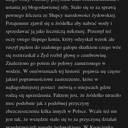
ustania jej błogosławionej siły. Stało się to za sprawą
pewnego felczera ze Słupcy narodowości żydowskiej.
Potajemnie zjawił się u źródełka aby nabrać wody i
sprzedawać ją jako leczniczą miksturę. Przemył też
oczy swego ślepego konia, który odzyskał wzrok ale
ruszył pędem do szalonego galopu skutkiem czego wóz
się roztrzaskał a Żyd rozbił głowę o cembrowinę.
Znaleziono go potem do połowy zanurzonego w
wodzie. W omówieniach tej historii pojawia się często
jakieś poprawnościowe zastrzeżenie, które w
najłagodniejszej postaci mówią o miejscach gdzie
rodzą się uprzedzenia. Faktem jest, że źródełko utraciło
moc podobnie jak z podobnej przyczyny
zbezczeszczenia kilka innych w Polsce. Wcale też nie
jest tak, że wszędzie stało się to za przyczyną działań
przedstawicieli narodu żydowskiego. W Krościenku