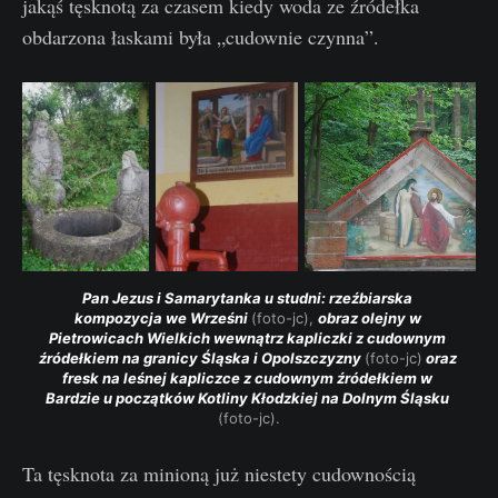
jakąś tęsknotą za czasem kiedy woda ze źródełka
obdarzona łaskami była „cudownie czynna”.
Pan Jezus i Samarytanka u studni: rzeźbiarska 
kompozycja we Wrześni 
(foto-jc), 
obraz olejny w 
Pietrowicach Wielkich wewnątrz kapliczki z cudownym 
źródełkiem na granicy Śląska i Opolszczyzny 
(foto-jc)
 oraz 
fresk na leśnej kapliczce z cudownym źródełkiem w 
Bardzie u początków Kotliny Kłodzkiej na Dolnym Śląsku 
(foto-jc).
Ta tęsknota za minioną już niestety cudownością