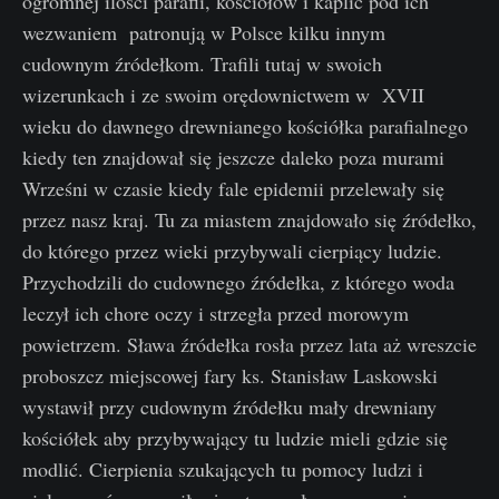
ogromnej ilości parafii, kościołów i kaplic pod ich
wezwaniem patronują w Polsce kilku innym
cudownym źródełkom. Trafili tutaj w swoich
wizerunkach i ze swoim orędownictwem w XVII
wieku do dawnego drewnianego kościółka parafialnego
kiedy ten znajdował się jeszcze daleko poza murami
Wrześni w czasie kiedy fale epidemii przelewały się
przez nasz kraj. Tu za miastem znajdowało się źródełko,
do którego przez wieki przybywali cierpiący ludzie.
Przychodzili do cudownego źródełka, z którego woda
leczył ich chore oczy i strzegła przed morowym
powietrzem. Sława źródełka rosła przez lata aż wreszcie
proboszcz miejscowej fary ks. Stanisław Laskowski
wystawił przy cudownym źródełku mały drewniany
kościółek aby przybywający tu ludzie mieli gdzie się
modlić. Cierpienia szukających tu pomocy ludzi i