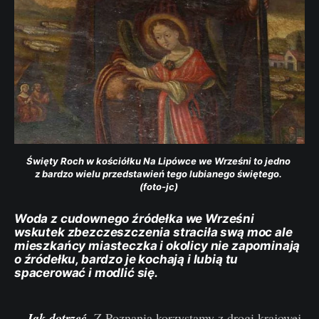
Święty Roch w kościółku Na Lipówce we Wrześni to jedno 
z bardzo wielu przedstawień tego lubianego świętego. 
(foto-jc) 
Woda z cudownego źródełka we Wrześni
wskutek zbezczeszczenia straciła swą moc ale
mieszkańcy miasteczka i okolicy nie zapominają
o źródełku, bardzo je kochają i lubią tu
spacerować i modlić się.
Jak dotrzeć.
Z Poznania korzystamy z drogi krajowej