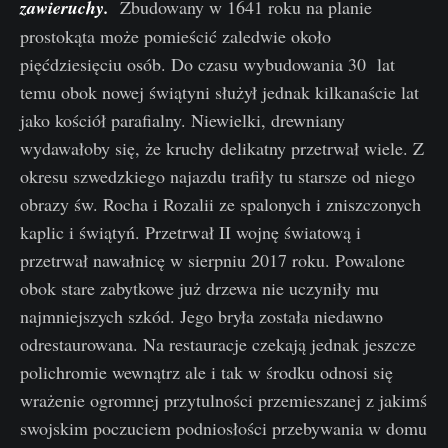
zawieruchy.
Zbudowany w 1641 roku na planie
prostokąta może pomieścić zaledwie około
pięćdziesięciu osób. Do czasu wybudowania 30 lat
temu obok nowej świątyni służył jednak kilkanaście lat
jako kościół parafialny. Niewielki, drewniany
wydawałoby się, że kruchy delikatny przetrwał wiele. Z
okresu szwedzkiego najazdu trafiły tu starsze od niego
obrazy św. Rocha i Rozalii ze spalonych i zniszczonych
kaplic i świątyń. Przetrwał II wojnę światową i
przetrwał nawałnicę w sierpniu 2017 roku. Powalone
obok stare zabytkowe już drzewa nie uczyniły mu
najmniejszych szkód. Jego bryła została niedawno
odrestaurowana. Na restauracje czekają jednak jeszcze
polichromie wewnątrz ale i tak w środku odnosi się
wrażenie ogromnej przytulności przemieszanej z jakimś
swojskim poczuciem podniosłości przebywania w domu