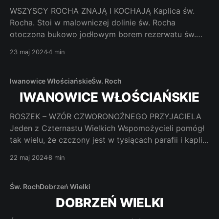
WSZYSCY ROCHA ZNAJĄ I KOCHAJĄ Kaplica św.
Rocha. Stoi w malowniczej dolinie św. Rocha
otoczona bukowo jodłowym borem rezerwatu św.
Rocha w miejscu zwanym Zagóra. Obecna
23 maj 2024
4 min
zbudowana została w 1943 roku. Poprzednia uległa
w 1935 roku zniszczeniu kiedy przewalił się na nią
potężny buk. Wybudowana jest całkowicie z drewna.
Iwanowice Włościańskie
Św. Roch
Również
IWANOWICE WŁOŚCIAŃSKIE
ROSZEK – WZÓR CZWORONOŻNEGO PRZYJACIELA
Jeden z Czternastu Wielkich Wspomożycieli pomógł
tak wielu, że czczony jest w tysiącach parafii i kaplic
pod jego wezwaniem na całym świecie. Od kilkuset
22 maj 2024
8 min
lat chroni również przed pomorem bydło a od
kilkudziesięciu lat święci się również zwierzęta
domowe oddając je pod jego opiekę. Jak dotrzeć.
Św. Roch
Dobrzeń Wielki
DOBRZEŃ WIELKI