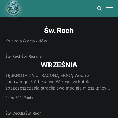
Św. Roch
Kolekcja 8 artykułów
Św. Roch
Św. Rozalia
WRZEŚNIA
TĘSKNOTA ZA UTRACONĄ MOCĄ Woda z
cudownego źródełka we Wrześni wskutek
zbezczeszczenia straciła swą moc ale mieszkańcy
miasteczka i okolicy nie zapominają o źródełku,
5 cze 2024
7 min
bardzo je kochają i lubią tu spacerować i modlić się.
Jak dotrzeć. Z Poznania korzystamy z drogi
krajowej nr 92 lub A2. W obu wypadkach mamy
Św. Cecylia
Św. Roch