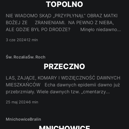
TOPOLNO
NIE WIADOMO SKĄD „PRZYPŁYNĄŁ” OBRAZ MATKI
BOŻEJ ZE ZRANIENIAMI. NA PEWNO Z NIEBA,
ALE GDZIE BYŁ PO DRODZE? Minęło niedawno
300 lat od ustanowienia w Topolnie sanktuarium i
3 cze 2024
12 min
437 lat od kiedy do Topolna przypłynął cudowny
wizerunek Matki Bożej. Wydaje się też, że w końcu
minął już czas skrywania tego
Św. Rozalia
Św. Roch
PRZECZNO
LAS, ZAJĄCE, KOMARY I WDZIĘCZNOŚĆ DAWNYCH
MIESZKAŃCÓW Echa dawnych epidemii dawno już
przebrzmiały. Wiele dawnych tzw. „cmentarzy
cholerycznych” wtopiło się w nasze pejzaże i nie
25 maj 2024
6 min
jesteśmy ich świadomi. Przypomina o nich Przeczno i
czczona tutaj św. Rozalia i św. Roch. Jak dojechać?
Wyjeżdżamy z Torunia drogą wojewódzką nr 553.
Mnichowice
Bralin
Niecałe
MNICHOWICE