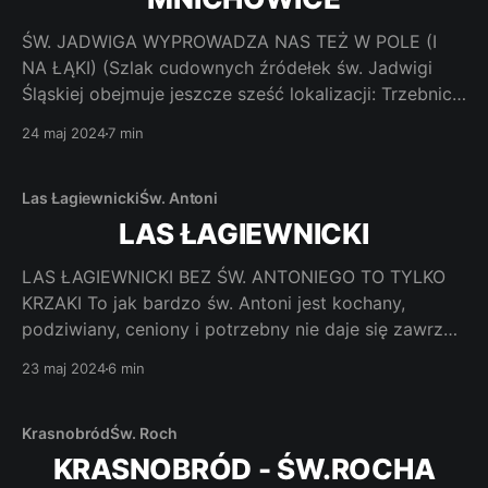
ŚW. JADWIGA WYPROWADZA NAS TEŻ W POLE (I
NA ŁĄKI) (Szlak cudownych źródełek św. Jadwigi
Śląskiej obejmuje jeszcze sześć lokalizacji: Trzebnica,
Boszkowo, Mnichowice, Lądek Zdrój, Rychtal i
24 maj 2024
7 min
Rzymówka. Do Rzymówki dołączony jest materiał
wprowadzający do postaci św. Jadwigi Śląskiej.)
Święta którą pochowana, w Międzynarodowym
Las Łagiewnicki
Św. Antoni
Sanktuarium św. Jadwigi w Trzebnicy w
LAS ŁAGIEWNICKI
LAS ŁAGIEWNICKI BEZ ŚW. ANTONIEGO TO TYLKO
KRZAKI To jak bardzo św. Antoni jest kochany,
podziwiany, ceniony i potrzebny nie daje się zawrzeć
w kilku słowach. Jest wielką stratą proponować
23 maj 2024
6 min
turystyczne Łagiewniki z pomijaniem jego osoby i roli
jaką tam odegrał. Jak dotrzeć. Z centrum Łodzi
najszybszą trasą jedziemy samochodem
Krasnobród
Św. Roch
KRASNOBRÓD - ŚW.ROCHA