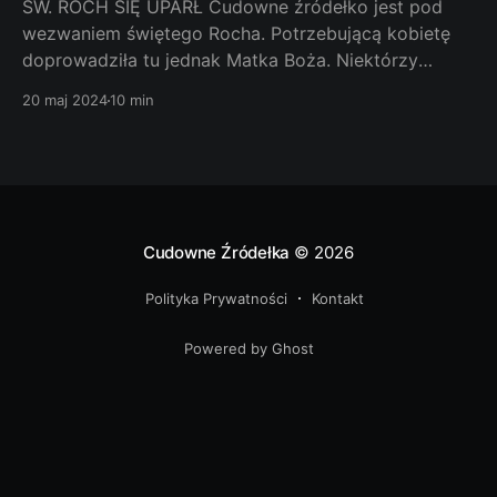
ŚW. ROCH SIĘ UPARŁ Cudowne źródełko jest pod
wezwaniem świętego Rocha. Potrzebującą kobietę
doprowadziła tu jednak Matka Boża. Niektórzy
mówią, że pomogła św. Rochowi przewidując, że
20 maj 2024
10 min
plac przy kościele świętego znajdzie się niemal w
centrum i to obok cmentarza, co w praktyce nie
pozwoli korzystać z cudownego źródełka. Jak
dotrzeć.
Cudowne Źródełka
© 2026
Polityka Prywatności
Kontakt
Powered by Ghost