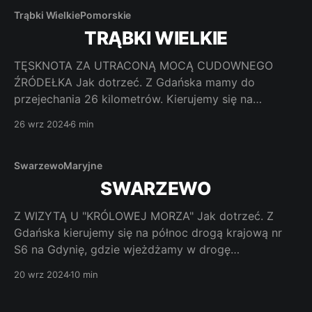
Trąbki Wielkie
Pomorskie
TRĄBKI WIELKIE
TĘSKNOTA ZA UTRACONĄ MOCĄ CUDOWNEGO
ŹRÓDEŁKA Jak dotrzeć. Z Gdańska mamy do
przejechania 26 kilometrów. Kierujemy się na
południowy zachód DK nr 91 potem DK nr 57 i w
26 wrz 2024
6 min
końcu drogą wojewódzką nr 222. Sanktuarium
znajdziemy po lewej stronie na skrzyżowaniu ulicy
Gdańskiej (droga nr 222) i ulicy Pocztowej. Kościół
Swarzewo
Maryjne
SWARZEWO
Z WIZYTĄ U "KRÓLOWEJ MORZA" Jak dotrzeć. Z
Gdańska kierujemy się na północ drogą krajową nr
S6 na Gdynię, gdzie wjeżdżamy w drogę
wojewódzką nr 468. W centrum Redy nie skręcamy w
20 wrz 2024
10 min
lewo, ale kierujemy się dalej na północ drogą krajową
nr 216. Po przejechaniu Pucka mamy jeszcze