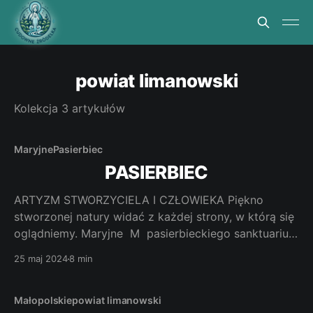
powiat limanowski
Kolekcja 3 artykułów
Maryjne
Pasierbiec
PASIERBIEC
ARTYZM STWORZYCIELA I CZŁOWIEKA Piękno
stworzonej natury widać z każdej strony, w którą się
oglądniemy. Maryjne M pasierbieckiego sanktuarium
wydaje się być jakby pieczęcią piękna spontanicznej
25 maj 2024
8 min
wiary miejscowej ludności. Jak dotrzeć. Najkrótsza
droga z Krakowa wynosi 56 kilometrów. Najpierw do
Wieliczki potem drogą wojewódzką nr 966 do
Małopolskie
powiat limanowski