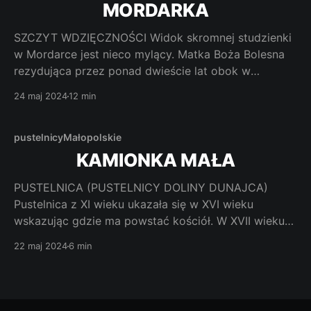
miejscowości Zagórzany. Tam
MORDARKA
SZCZYT WDZIĘCZNOŚCI Widok skromnej studzienki
w Mordarce jest nieco mylący. Matka Boża Bolesna
rezydująca przez ponad dwieście lat obok w
kapliczce a potem przez ponad dwieście pięćdziesiąt
24 maj 2024
12 min
lat w Limanowej bezustannie swoim
wstawiennictwem dawała znaki obecności Boga
Żywego. Ludzie mieszkający w tej pięknej okolicy, w
pustelnicy
Małopolskie
wioskach, na zboczach i na
KAMIONKA MAŁA
PUSTELNICA (PUSTELNICY DOLINY DUNAJCA)
Pustelnica z XI wieku ukazała się w XVI wieku
wskazując gdzie ma powstać kościół. W XVII wieku
figurka imiennicy pustelnicy uparła się, żeby
22 maj 2024
6 min
pozostać w tym kościele. A z budową kapliczki
powróciło również cudowne źródełko. Jak dotrzeć.
Z Limanowej niecałe 25 kilometrów. Drogą krajową
nr 98